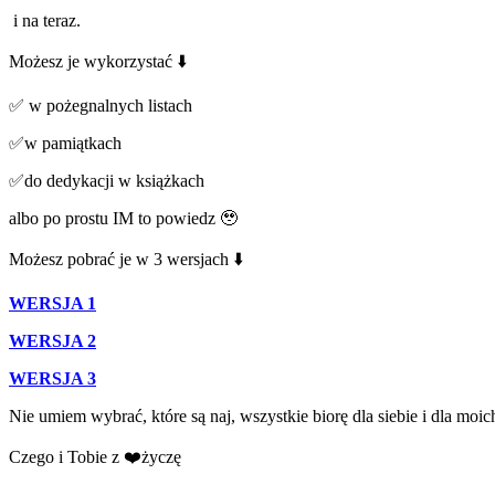
️ i na teraz.
Możesz je wykorzystać ⬇️
✅ w pożegnalnych listach
✅w pamiątkach
✅do dedykacji w książkach
albo po prostu IM to powiedz 🥹
Możesz pobrać je w 3 wersjach ⬇️
WERSJA 1
WERSJA 2
WERSJA 3
Nie umiem wybrać, które są naj, wszystkie biorę dla siebie i dla moi
Czego i Tobie z ❤️życzę