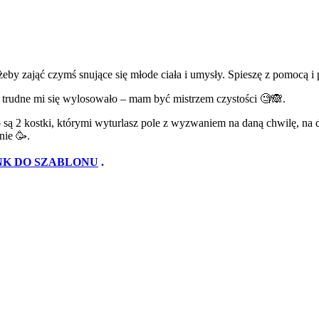
żeby zająć czymś snujące się młode ciała i umysły. Spieszę z pomocą 
iś trudne mi się wylosowało – mam być mistrzem czystości 🧐🙈.
o są 2 kostki, którymi wyturlasz pole z wyzwaniem na daną chwilę, na 
nie 🥳.
NK DO SZABLONU
.