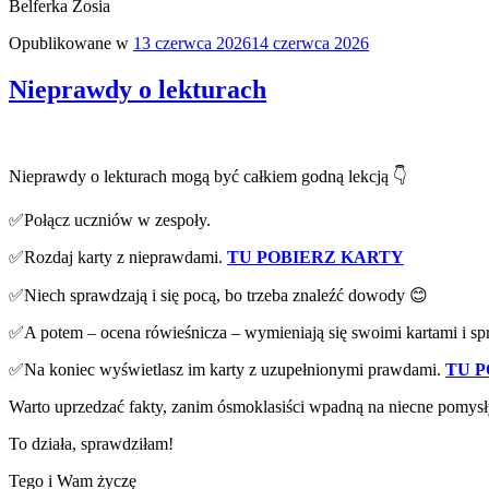
Belferka Zosia
Opublikowane w
13 czerwca 2026
14 czerwca 2026
Nieprawdy o lekturach
Nieprawdy o lekturach mogą być całkiem godną lekcją 👇
✅Połącz uczniów w zespoły.
✅Rozdaj karty z nieprawdami.
TU POBIERZ KARTY
✅Niech sprawdzają i się pocą, bo trzeba znaleźć dowody 😊
✅A potem – ocena rówieśnicza – wymieniają się swoimi kartami i spra
✅Na koniec wyświetlasz im karty z uzupełnionymi prawdami.
TU 
Warto uprzedzać fakty, zanim ósmoklasiści wpadną na niecne pomysły
To działa, sprawdziłam!
Tego i Wam życzę