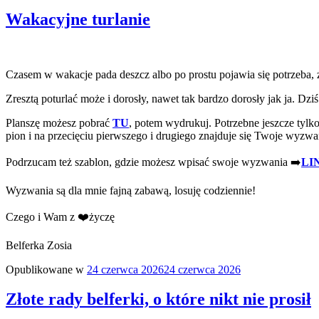
Wakacyjne turlanie
Czasem w wakacje pada deszcz albo po prostu pojawia się potrzeba, 
Zresztą poturlać może i dorosły, nawet tak bardzo dorosły jak ja. Dz
Planszę możesz pobrać
TU
, potem wydrukuj. Potrzebne jeszcze tylk
pion i na przecięciu pierwszego i drugiego znajduje się Twoje wyzwa
Podrzucam też szablon, gdzie możesz wpisać swoje wyzwania ➡️
LI
Wyzwania są dla mnie fajną zabawą, losuję codziennie!
Czego i Wam z ❤️życzę
Belferka Zosia
Opublikowane w
24 czerwca 2026
24 czerwca 2026
Złote rady belferki, o które nikt nie prosił