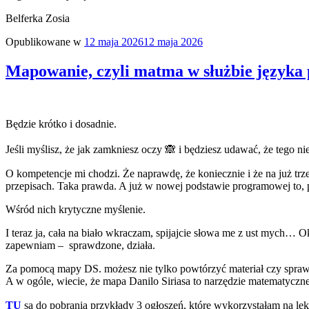
Belferka Zosia
Opublikowane w
12 maja 2026
12 maja 2026
Mapowanie, czyli matma w służbie języka 
Będzie krótko i dosadnie.
Jeśli myślisz, że jak zamkniesz oczy 🙈 i będziesz udawać, że tego ni
O kompetencje mi chodzi. Że naprawdę, że koniecznie i że na już trzeb
przepisach. Taka prawda. A już w nowej podstawie programowej to, 
Wśród nich krytyczne myślenie.
I teraz ja, cała na biało wkraczam, spijajcie słowa me z ust mych… Ok
zapewniam – sprawdzone, działa.
Za pomocą mapy DS. możesz nie tylko powtórzyć materiał czy sprawdz
A w ogóle, wiecie, że mapa Danilo Siriasa to narzędzie matematyczne
TU
są do pobrania przykłady 3 ogłoszeń, które wykorzystałam na le