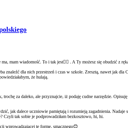
polskiego
e ma, mam wiadomość. To i tak jest🙅‍♀️ . A Ty możesz się obudzić z rę
a znaleźć dla nich przestrzeń i czas w szkole. Zresztą, nawet jak dla 
powiedziałabym, że hulają.
, trochę za daleko, ale przyznajcie, iż podaję cudne narzędzie. Opisuj
ić, jak dalece uczniowie pamiętają i rozumieją zagadnienia. Nadaje 
? Czyli tak sobie je podprowadziłam bezkosztowo, hi, hi.
kcji wprowadzającej tę formę, smacznego😊