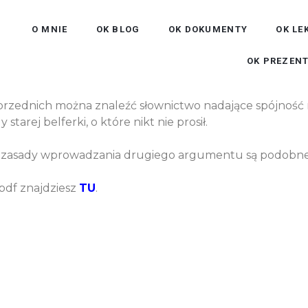
O MNIE
OK BLOG
OK DOKUMENTY
OK LE
OK PREZENT
 poprzednich można znaleźć słownictwo nadające spójność
starej belferki, o które nikt nie prosił.
bo zasady wprowadzania drugiego argumentu są podobne 🙅
pdf znajdziesz
TU
.