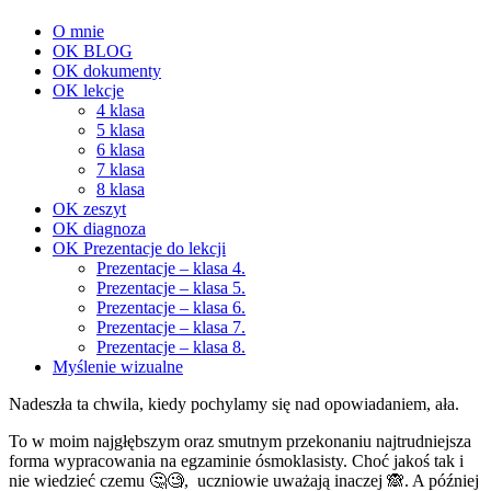
O mnie
OK BLOG
OK dokumenty
OK lekcje
4 klasa
5 klasa
6 klasa
7 klasa
8 klasa
OK zeszyt
OK diagnoza
OK Prezentacje do lekcji
Prezentacje – klasa 4.
Prezentacje – klasa 5.
Prezentacje – klasa 6.
Prezentacje – klasa 7.
Prezentacje – klasa 8.
Myślenie wizualne
Nadeszła ta chwila, kiedy pochylamy się nad opowiadaniem, ała.
To w moim najgłębszym oraz smutnym przekonaniu najtrudniejsza
forma wypracowania na egzaminie ósmoklasisty. Choć jakoś tak i
nie wiedzieć czemu 🤔🧐, uczniowie uważają inaczej 🙈. A później