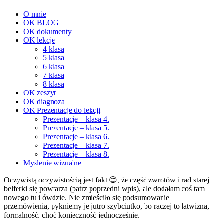
O mnie
OK BLOG
OK dokumenty
OK lekcje
4 klasa
5 klasa
6 klasa
7 klasa
8 klasa
OK zeszyt
OK diagnoza
OK Prezentacje do lekcji
Prezentacje – klasa 4.
Prezentacje – klasa 5.
Prezentacje – klasa 6.
Prezentacje – klasa 7.
Prezentacje – klasa 8.
Myślenie wizualne
Oczywistą oczywistością jest fakt 😊, że część zwrotów i rad starej
belferki się powtarza (patrz poprzedni wpis), ale dodałam coś tam
nowego tu i ówdzie. Nie zmieściło się podsumowanie
przemówienia, pykniemy je jutro szybciutko, bo raczej to łatwizna,
formalność, choć konieczność jednocześnie.