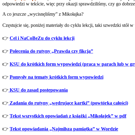
odpowiedzi w tekście, więc przy okazji sprawdziliśmy, czy go dobrze 
A co jeszcze „wycisnęliśmy” z Mikołajka?
Częstujcie się, poniżej materiały do cyklu lekcji, taki szwedzki stół
👉
Cel i NaCoBeZu do cyklu lekcji
👉
Polecenia do rutyny „Prawda czy fikcja”
👉
KSU do krótkich form wypowiedzi (praca w parach lub w gr
👉
Pomysły na tematy krótkich form wypowiedzi
👉
KSU do zasad postępowania
👉
Zadania do rutyny „wędrujące kartki” (powtórka całości)
👉
Tekst wszystkich opowiadań z książki „Mikołajek” w pdf
👉
T
ekst opowiadania „Najmilsza pamiątka” w Wordzie