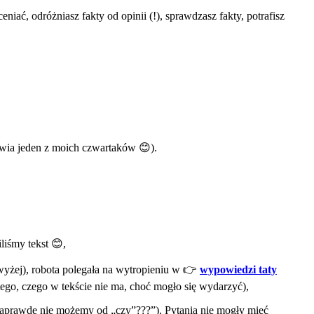
ać, odróżniasz fakty od opinii (!), sprawdzasz fakty, potrafisz
awia jeden z moich czwartaków 😊).
liśmy tekst 😊,
 wyżej), robota polegała na wytropieniu w 👉
wypowiedzi taty
tego, czego w tekście nie ma, choć mogło się wydarzyć),
„Naprawdę nie możemy od „czy”???”). Pytania nie mogły mieć