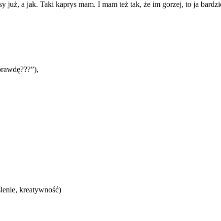
uż, a jak. Taki kaprys mam. I mam też tak, że im gorzej, to ja bardzie
aprawdę???”),
lenie, kreatywność)