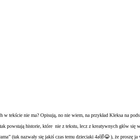
ch w tekście nie ma? Opisują, no nie wiem, na przykład Kleksa na podst
 i tak powstają historie, które nie z tekstu, lecz z kreatywnych głów si
ma” (tak nazwały się jakiś czas temu dzieciaki 4a🤣😂 ), że proszę ja 