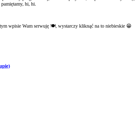
pamiętamy, hi, hi.
 w tym wpisie Wam serwuję 🍽, wystarczy kliknąć na to niebieskie 😁
upie)