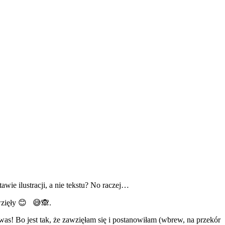
awie ilustracji, a nie tekstu? No raczej…
ę wzięły 😊 😅🙈.
was! Bo jest tak, że zawzięłam się i postanowiłam (wbrew, na przekór