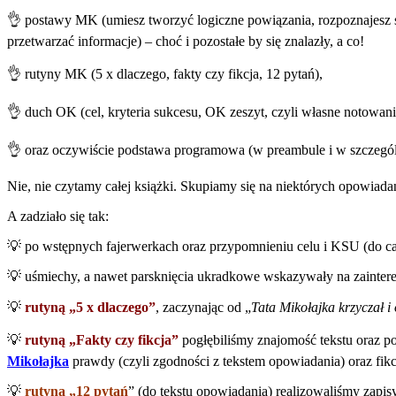
👌 postawy MK (umiesz tworzyć logiczne powiązania, rozpoznajesz swoj
przetwarzać informacje) – choć i pozostałe by się znalazły, a co!
👌 rutyny MK (5 x dlaczego, fakty czy fikcja, 12 pytań),
👌 duch OK (cel, kryteria sukcesu, OK zeszyt, czyli własne notowanie,
👌 oraz oczywiście podstawa programowa (w preambule i w szczegól
Nie, nie czytamy całej książki. Skupiamy się na niektórych opowia
A zadziało się tak:
💡 po wstępnych fajerwerkach oraz przypomnieniu celu i KSU (do cał
💡 uśmiechy, a nawet parsknięcia ukradkowe wskazywały na zaintere
💡
rutyną „5 x dlaczego”
, zaczynając od „
Tata Mikołajka krzyczał i
💡
rutyną „Fakty czy fikcja”
pogłębiliśmy znajomość tekstu oraz po
Mikołajka
prawdy (czyli zgodności z tekstem opowiadania) oraz fikc
💡
rutyną „12 pytań
” (do tekstu opowiadania) realizowaliśmy zapi