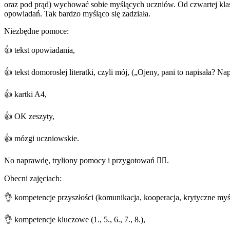
oraz pod prąd) wychować sobie myślących uczniów. Od czwartej klasy j
opowiadań. Tak bardzo myśląco się zadziała.
Niezbędne pomoce:
👍 tekst opowiadania,
👍 tekst domorosłej literatki, czyli mój, („Ojeny, pani to napisała? N
👍 kartki A4,
👍 OK zeszyty,
👍 mózgi uczniowskie.
No naprawdę, tryliony pomocy i przygotowań 🤷‍♀️.
Obecni zajęciach:
👌 kompetencje przyszłości (komunikacja, kooperacja, krytyczne myś
👌 kompetencje kluczowe (1., 5., 6., 7., 8.),