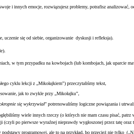
e i innych emocje, rozwiązujesz problemy, potrafisz analizować, oceni
 uczenie się od siebie, organizowanie dyskusji i refleksja).
e).
daniach, w tym przypadku na kowbojach (lub kombojach, jak uparcie m
ego cyklu lekcji z „Mikołajkiem”) przeczytaliśmy tekst,
sowanie, jak to zwykle przy „Mikołajku”,
 okropnie się wykrzywiał
” potrenowaliśmy logiczne powiązania i utrwali
głębiliśmy wiele innych rzeczy (o których nie mam czasu pisać, patrz
ji (czyli po pierwsze wyraźnej nieprawdy wygłoszonej przez tatę oraz 
sy podstawy programowej, ale to na przykład, bo przecież nie tylko (