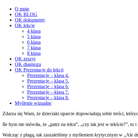
O mnie
OK BLOG
OK dokumenty
OK lekcje
4 klasa
5 klasa
6 klasa
7 klasa
8 klasa
OK zeszyt
OK diagnoza
OK Prezentacje do lekcji
Prezentacje – klasa 4.
Prezentacje – klasa 5.
Prezentacje – klasa 6.
Prezentacje – klasa 7.
Prezentacje – klasa 8.
Myślenie wizualne
Zdarza się Wam, że dzieciaki uparcie dopowiadają sobie treści, który
Ile bym nie mówiła, że „patrz na tekst”, „czy tak jest w tekście?”, to
Walcząc z plagą, tak zaszaleliśmy z myśleniem krytycznym w „Ale dra