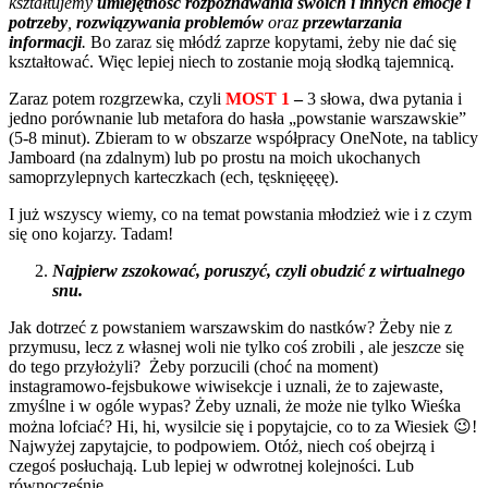
kształtujemy
umiejętność rozpoznawania swoich i innych emocje i
potrzeby
,
rozwiązywania problemów
oraz
przewtarzania
informacji
.
Bo zaraz się młódź zaprze kopytami, żeby nie dać się
kształtować. Więc lepiej niech to zostanie moją słodką tajemnicą.
Zaraz potem rozgrzewka, czyli
MOST 1
–
3 słowa, dwa pytania i
jedno porównanie lub metafora do hasła „powstanie warszawskie”
(5-8 minut). Zbieram to w obszarze współpracy OneNote, na tablicy
Jamboard (na zdalnym) lub po prostu na moich ukochanych
samoprzylepnych karteczkach (ech, tęsknięęęę).
I już wszyscy wiemy, co na temat powstania młodzież wie i z czym
się ono kojarzy. Tadam!
Najpierw zszokować, poruszyć, czyli obudzić z wirtualnego
snu.
Jak dotrzeć z powstaniem warszawskim do nastków? Żeby nie z
przymusu, lecz z własnej woli nie tylko coś zrobili , ale jeszcze się
do tego przyłożyli? Żeby porzucili (choć na moment)
instagramowo-fejsbukowe wiwisekcje i uznali, że to zajewaste,
zmyślne i w ogóle wypas? Żeby uznali, że może nie tylko Wieśka
można lofciać? Hi, hi, wysilcie się i popytajcie, co to za Wiesiek 😉!
Najwyżej zapytajcie, to podpowiem. Otóż, niech coś obejrzą i
czegoś posłuchają. Lub lepiej w odwrotnej kolejności. Lub
równocześnie.