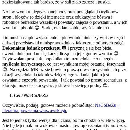
zdziesiątkowana tak bardzo, że w sali ziało zgrozą i pustką.
No i w wyniku nieprzespanej nocy oraz przeglądania trylionów
stron i blogów (o dzięki internecie oraz edukacyjne bóstwa i
robotnice belferskie wszelkie) powstały zajęcia o powstaniu, a w ich
wyniku lapbooki 😊. Sorki, rzekłam sobie, wyjścia nie ma.
I tu musi nastąpić wyjaśnienie – pierwotnie niniejszy wpis w części
dalszej przedstawiał minisprawozdnie z faktycznie odbytych zajęć.
Dokonałam jednak przekrętu
🙈 i przyznaję się bez bicia,
ewentualnie poddam się karze, licząc na jej łagodny wymiar 😇.
Edytowałam post, tak, popełniłam to, uzupełniając o narzędzia
myślenia krytycznego
, co jest wynikiem mojej ostatniej fascynacji
😊.
Narzędzia MK
aż się bowiem proszą o wykorzystanie ich przy
okazji wypełniania tak niewdzięcznego zadania, jakim jest
oswajanie egzotyki powstania. I tak powstał po prostu scenariusz, z
którego możecie skorzystać, jeśli wyda się tego godny 😊.
Cel i NacCoBeZu
Oczywiście, podaję, gotowe możecie pobrać stąd:
NaCoBeZu –
literatura powstania warszawskiego
Jest to jednak tylko wersja dla ucznia, bo mi chodzi o wiele więcej,
Nie będę jednak prowokowała nastolatów ogłoszeniami typu:
Teraz