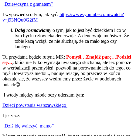
„Dziewczyna z granatem”
I wypowiedzi o tym, jak żyć:
https://www.youtube.com/watch?
v=j93NQu0G2fM
Dalej rozmawiamy
o tym, jak to jest być dzieckiem i co w
tym byciu człowieka denerwuje. A denerwuje mnóstwo! Że
tobie każą wciąż, że nie słuchają, że za mało tego czy
tamtego.
Tu przydatna będzie rutyna MK:
Pomyśl…Znajdź parę…Podziel
się…
,
która nie tylko wymaga uważnego słuchania, ale też pomoże
w werbalizacji przemyśleń, pozwoli na porównanie ich do tego, co
myśli towarzysz niedoli,, buduje relacje, bo przecież w końcu
okazuje się, że wszyscy wędrujemy przez życie w podobnych
butach😊
I wtedy między młode oczy uderzam tym:
Dzieci powstania warszawskiego
I jeszcze:
„Dziś idę walczyć, mamo”