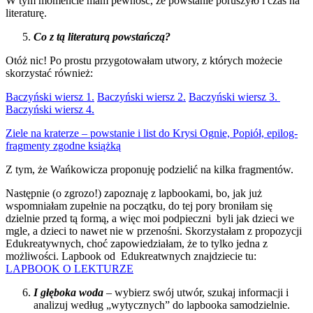
W tym momencie mam pewność, że powstanie poruszyło i czas na
literaturę.
Co z tą literaturą powstańczą?
Otóż nic! Po prostu przygotowałam utwory, z których możecie
skorzystać również:
Baczyński wiersz 1.
Baczyński wiersz 2.
Baczyński wiersz 3.
Baczyński wiersz 4.
Ziele na kraterze – powstanie i list do Krysi Ognie, Popiół, epilog-
fragmenty zgodne książką
Z tym, że Wańkowicza proponuję podzielić na kilka fragmentów.
Następnie (o zgrozo!) zapoznaję z lapbookami, bo, jak już
wspomniałam zupełnie na początku, do tej pory broniłam się
dzielnie przed tą formą, a więc moi podpieczni byli jak dzieci we
mgle, a dzieci to nawet nie w przenośni. Skorzystałam z propozycji
Edukreatywnych, choć zapowiedziałam, że to tylko jedna z
możliwości. Lapbook od Edukreatwnych znajdziecie tu:
LAPBOOK O LEKTURZE
I głęboka woda
– wybierz swój utwór, szukaj informacji i
analizuj według „wytycznych” do lapbooka samodzielnie.