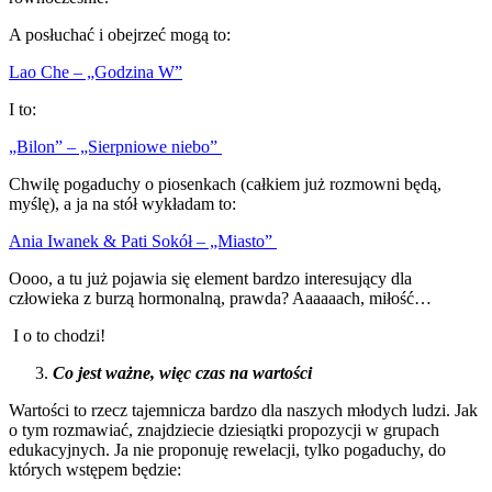
A posłuchać i obejrzeć mogą to:
Lao Che – „Godzina W”
I to:
„Bilon” – „Sierpniowe niebo”
Chwilę pogaduchy o piosenkach (całkiem już rozmowni będą,
myślę), a ja na stół wykładam to:
Ania Iwanek & Pati Sokół – „Miasto”
Oooo, a tu już pojawia się element bardzo interesujący dla
człowieka z burzą hormonalną, prawda? Aaaaaach, miłość…
I o to chodzi!
Co jest ważne, więc czas na wartości
Wartości to rzecz tajemnicza bardzo dla naszych młodych ludzi. Jak
o tym rozmawiać, znajdziecie dziesiątki propozycji w grupach
edukacyjnych. Ja nie proponuję rewelacji, tylko pogaduchy, do
których wstępem będzie: