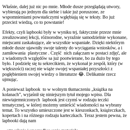
Właśnie, dalej już nic po mnie. Młode dusze przeglądają utwory,
wybierają po jednym dla siebie i takie już poruszone, ze
wspomnieniami powstańczymi wgłębiają się w teksty. Bo już
przecież wiedzą, co to powstanie!
Efekty, czyli lapbooki były w wyniku tej, faktycznie przeze mnie
zrealizowanej lekcji, różnorodne, wyraźnie samodzielnie wykonane,
miejscami zaskakujące, ale wszystkie wspaniałe. Dzięki niektórym
młode dusze ujawniły swoje talenty do wyciągania wniosków, a i
zamiłowania plastyczne . Część nich załączam w postaci zdjęć, ale
z wiadomych względów sa już pootwierane, bo za dużo by tego
było. I podzielę się tu sekrecikiem, że wykonał je zespół, który (w
większości) raczej nie wiąże swojej wspaniałej przyszłości z
pogłębieniem swojej wiedzy o literaturze 😂. Delikatnie rzecz
ujmując.
A ponieważ lapbook to w wolnym tłumaczeniu „książka na
kolanach”, wyjaśnił się niniejszym tytuł mojego wpisu. Dla
niewtajemniczonych lapbook jest czymś w rodzaju teczki
tematycznej, w której możemy umieścić wiadomości na wybrany
temat. To wszystko umieszczone jest w kieszonkach, książeczkach,
kopertach i na różnego rodzaju karteczkach. Teraz jestem pewna, że
lapbooki dają nam