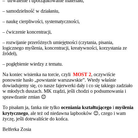
– utrwalenie i uporządkowanie materiału,
– samodzielność w działaniu,
– naukę cierpliwości, systematyczności,
– ćwiczenie koncentracji,
– rozwijanie przeróżnych umiejętności (czytania, pisania,
logicznego myślenia, koncentracji, kreatywności, korzystania ze
źródeł),
– pogłębienie wiedzy z tematu.
Na koniec wisienka na torcie, czyli
MOST 2
, oczywiście
ponownie hasło „powstanie warszawskie”. Wtedy właśnie
dowiadujemy się, co nasze fajerwerki dały i co się takiego zadziało
w młodych duszach. MK rządzi, jeśli chodzi o podsumowania i
sprawdzanie zmian 😊
To pisałam ja, fanka nie tylko
oceniania kształtującego
i
myślenia
krytycznego
, ale też od niedawna lapbooków 😊, czego i wam
życzę, jeśli dotrwaliście do końca.
Belferka Zosia