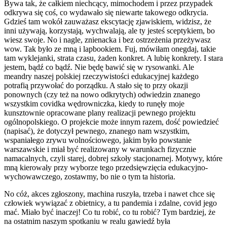
Bywa tak, że całkiem niechcący, mimochodem i przez przypadek
odkrywa się coś, co wydawało się niewarte takowego odkrycia.
Gdzieś tam wokół zauważasz ekscytację zjawiskiem, widzisz, że
inni używają, korzystają, wychwalają, ale ty jesteś sceptykiem, bo
wiesz swoje. No i nagle, znienacka i bez ostrzeżenia przeżywasz
wow. Tak było ze mną i lapbookiem. Fuj, mówiłam onegdaj, takie
tam wyklejanki, strata czasu, żaden konkret. A lubię konkrety. I stara
jestem, bądź co bądź. Nie będę bawić się w rysowanki. Ale
meandry naszej polskiej rzeczywistości edukacyjnej każdego
potrafią przywołać do porządku. A stało się to przy okazji
ponownych (czy też na nowo odkrytych) odwiedzin znanego
wszystkim covidka wędrowniczka, kiedy to runęły moje
kunsztownie opracowane plany realizacji pewnego projektu
ogólnopolskiego. O projekcie może innym razem, dość powiedzieć
(napisać), że dotyczył pewnego, znanego nam wszystkim,
wspaniałego zrywu wolnościowego, jakim było powstanie
warszawskie i miał być realizowany w warunkach fizycznie
namacalnych, czyli starej, dobrej szkoły stacjonarnej. Motywy, które
mną kierowały przy wyborze tego przedsięwzięcia edukacyjno-
wychowawczego, zostawmy, bo nie o tym ta historia.
No cóż, akces zgłoszony, machina ruszyła, trzeba i nawet chce się
człowiek wywiązać z obietnicy, a tu pandemia i zdalne, covid jego
mać. Miało być inaczej! Co tu robić, co tu robić? Tym bardziej, że
na ostatnim naszym spotkaniu w realu gawiedź była