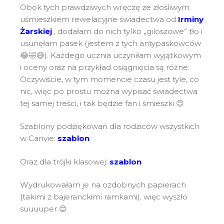
Obok tych prawdziwych wręczę ze złośliwym
uśmieszkiem rewelacyjne świadectwa od
Irminy
Żarskiej
, dodałam do nich tylko „giloszowe” tło i
usunęłam pasek (jestem z tych antypaskowców
😂🤣😅). Każdego ucznia uczyniłam wyjątkowym
i oceny oraz na przykład osiągnięcia są różne.
Oczywiście, w tym momencie czasu jest tyle, co
nic, więc po prostu można wypisać świadectwa
tej samej treści, i tak będzie fan i śmieszki 😊
Szablony podziękowań dla rodziców wszystkich
w Canvie:
szablon
Oraz dla trójki klasowej:
szablon
Wydrukowałam je na ozdobnych papierach
(takimi z bajeranckimi ramkami), więc wyszło
suuuuper 😊