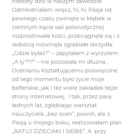
niestety dziś w naszym zawodzie.
Odmłodniałam wręcz, hi, hi. Pasja od
pewnego czasu zwinięta w kłębek w
ciemnym kącie sali polonistycznej
rozprostowała kości, przeciągnęła się i z
radością rozwinęła zgrabiałe skrzydła.
„Gdzie byłaś?” – zapytałam z wyrzutem.
„A ty???” – nie pozostała mi dłużna…
Ocenianiu Kształtującemu poświęcone
od tego momentu było życie moje
belferskie, jak i też wiele zakładek tejże
strony internetowej. I tak, przez parę
ładnych lat, zgłębiając warsztat
nauczyciela „bez ocen”, powoli, ale z
Pasją u mojego boku, realizowałam plan
„RATUJ DZIECIAKI I SIEBIE”. A przy