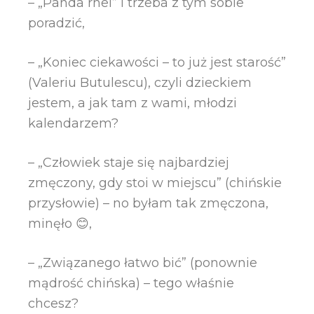
– „Panda rhei” i trzeba z tym sobie
poradzić,
– „Koniec ciekawości – to już jest starość”
(Valeriu Butulescu), czyli dzieckiem
jestem, a jak tam z wami, młodzi
kalendarzem?
– „Człowiek staje się najbardziej
zmęczony, gdy stoi w miejscu” (chińskie
przysłowie) – no byłam tak zmęczona,
minęło 😊,
– „Związanego łatwo bić” (ponownie
mądrość chińska) – tego właśnie
chcesz?