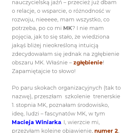
nauczycielską jaźń – przecież już dbam
o relacje, o wsparcie, o różnodność w
rozwoju, nieeeee, mam wszystko, co
potrzeba, po co mi
MK
? I nie mam
pojęcia, jak to się stało, że wiedziona
jakąś bliżej nieokreśloną intuicją
zdecydowałam się jednak na zgłębienie
obszaru MK. Właśnie –
zgłębienie
!
Zapamiętajcie to słowo!
Po paru skokach organizacyjnych (tak to
nazwę), przeszłam szkolenie trenerskie
1. stopnia MK, poznałam środowisko,
ideę, ludzi – fascynatów MK, w tym
Macieja Winiarka
. I, wierzcie mi,
przeżyłam kolejne objawienie,
numer 2
,