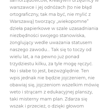
samorządowców, kreatywni urzędnicy w
warszawce i jej odnóżach (to nie błąd
ortograficzny, tak ma być, nie mylić z
Warszawą) tworzący „wiekopomne”
dzieła papierkowe w szale uzasadniania
niezbędności swojego stanowiska,
żonglujący wedle uważania statusem
naszego zawodu… Tak się to toczy od
wielu lat, a na pewno już ponad
trzydziestu kilku, za tyle mogę ręczyć.
No i słabe to jest, bezwzględnie. Ten
wpis jednak nie będzie jojczeniem, nie
obawiaj się, jojczeniom wszelkim mówię
weto i strącam z edukacyjnej planszy,
taki misterny mam plan. Zdarza się
wszak i przecież, o dzięki głowom