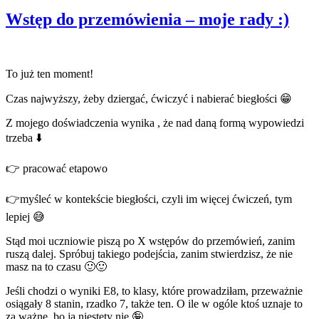
Wstęp do przemówienia – moje rady :)
To już ten moment!
Czas najwyższy, żeby dziergać, ćwiczyć i nabierać biegłości 😁
Z mojego doświadczenia wynika , że nad daną formą wypowiedzi
trzeba ⬇️
👉 pracować etapowo
👉myśleć w kontekście biegłości, czyli im więcej ćwiczeń, tym
lepiej 😅
Stąd moi uczniowie piszą po X wstępów do przemówień, zanim
ruszą dalej. Spróbuj takiego podejścia, zanim stwierdzisz, że nie
masz na to czasu 🙂🙂
Jeśli chodzi o wyniki E8, to klasy, które prowadziłam, przeważnie
osiągały 8 stanin, rzadko 7, także ten. O ile w ogóle ktoś uznaje to
za ważne, bo ja niestety nie 🤪