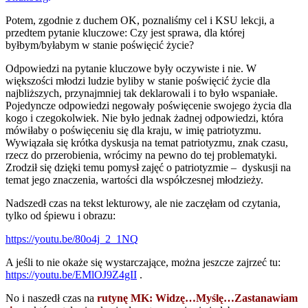
Potem, zgodnie z duchem OK, poznaliśmy cel i KSU lekcji, a
przedtem pytanie kluczowe: Czy jest sprawa, dla której
byłbym/byłabym w stanie poświęcić życie?
Odpowiedzi na pytanie kluczowe były oczywiste i nie. W
większości młodzi ludzie byliby w stanie poświęcić życie dla
najbliższych, przynajmniej tak deklarowali i to było wspaniałe.
Pojedyncze odpowiedzi negowały poświęcenie swojego życia dla
kogo i czegokolwiek. Nie było jednak żadnej odpowiedzi, która
mówiłaby o poświęceniu się dla kraju, w imię patriotyzmu.
Wywiązała się krótka dyskusja na temat patriotyzmu, znak czasu,
rzecz do przerobienia, wrócimy na pewno do tej problematyki.
Zrodził się dzięki temu pomysł zajęć o patriotyzmie – dyskusji na
temat jego znaczenia, wartości dla współczesnej młodzieży.
Nadszedł czas na tekst lekturowy, ale nie zaczęłam od czytania,
tylko od śpiewu i obrazu:
https://youtu.be/80o4j_2_1NQ
A jeśli to nie okaże się wystarczające, można jeszcze zajrzeć tu:
https://youtu.be/EMlOJ9Z4gII
.
No i naszedł czas na
rutynę MK: Widzę…Myślę…Zastanawiam