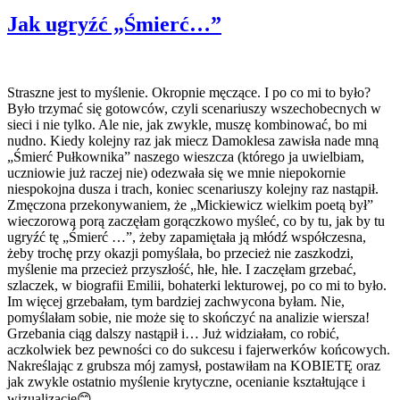
Jak ugryźć „Śmierć…”
Straszne jest to myślenie. Okropnie męczące. I po co mi to było?
Było trzymać się gotowców, czyli scenariuszy wszechobecnych w
sieci i nie tylko. Ale nie, jak zwykle, muszę kombinować, bo mi
nudno. Kiedy kolejny raz jak miecz Damoklesa zawisła nade mną
„Śmierć Pułkownika” naszego wieszcza (którego ja uwielbiam,
uczniowie już raczej nie) odezwała się we mnie niepokornie
niespokojna dusza i trach, koniec scenariuszy kolejny raz nastąpił.
Zmęczona przekonywaniem, że „Mickiewicz wielkim poetą był”
wieczorową porą zaczęłam gorączkowo myśleć, co by tu, jak by tu
ugryźć tę „Śmierć …”, żeby zapamiętała ją młódź współczesna,
żeby trochę przy okazji pomyślała, bo przecież nie zaszkodzi,
myślenie ma przecież przyszłość, hłe, hłe. I zaczęłam grzebać,
szlaczek, w biografii Emilii, bohaterki lekturowej, po co mi to było.
Im więcej grzebałam, tym bardziej zachwycona byłam. Nie,
pomyślałam sobie, nie może się to skończyć na analizie wiersza!
Grzebania ciąg dalszy nastąpił i… Już widziałam, co robić,
aczkolwiek bez pewności co do sukcesu i fajerwerków końcowych.
Nakreślając z grubsza mój zamysł, postawiłam na KOBIETĘ oraz
jak zwykle ostatnio myślenie krytyczne, ocenianie kształtujące i
wizualizację😊 .