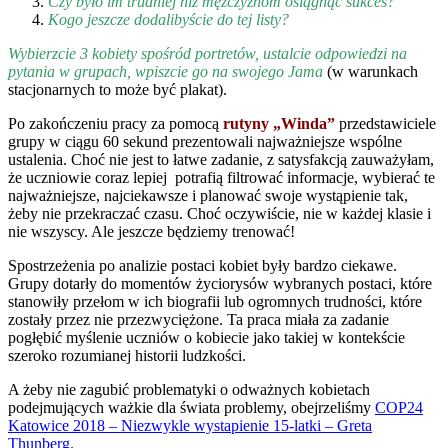
Czy było im trudniej niż mężczyznom osiągnąć sukces?
Kogo jeszcze dodalibyście do tej listy?
Wybierzcie 3 kobiety spośród portretów, ustalcie odpowiedzi na
pytania w grupach, wpiszcie go na swojego Jama
(w warunkach
stacjonarnych to może być plakat).
Po zakończeniu pracy za pomocą
rutyny „Winda”
przedstawiciele
grupy w ciągu 60 sekund prezentowali najważniejsze wspólne
ustalenia. Choć nie jest to łatwe zadanie, z satysfakcją zauważyłam,
że uczniowie coraz lepiej potrafią filtrować informacje, wybierać te
najważniejsze, najciekawsze i planować swoje wystąpienie tak,
żeby nie przekraczać czasu. Choć oczywiście, nie w każdej klasie i
nie wszyscy. Ale jeszcze będziemy trenować!
Spostrzeżenia po analizie postaci kobiet były bardzo ciekawe.
Grupy dotarły do momentów życiorysów wybranych postaci, które
stanowiły przełom w ich biografii lub ogromnych trudności, które
zostały przez nie przezwyciężone. Ta praca miała za zadanie
pogłębić myślenie uczniów o kobiecie jako takiej w kontekście
szeroko rozumianej historii ludzkości.
A żeby nie zagubić problematyki o odważnych kobietach
podejmujących ważkie dla świata problemy, obejrzeliśmy
COP24
Katowice 2018 – Niezwykle wystapienie 15-latki – Greta
Thunberg
.