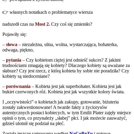
👉 własnych notatkach o problematyce wiersza
nadszedł czas na
Most 2.
Czy coś się zmieniło?
Pojawiły się:
–
słowa
– niezależna, silna, wolna, wystarczająca, bohaterka,
odwaga, piękno,
–
pytania
– Czy kobietom ciężej jest odnieść sukces? Z jakimi
trudnościami zmagają się kobiety? Dlaczego kobiety są uważane za
słabsze? Czy jest rzecz, z którą kobieta by sobie nie poradziła? Czy
kobiety są niedoceniane?
–
porównania
– Kobieta jest jak superbohater. Kobieta jest jak
bukiet czerwonych róż. Kobieta jest jak wszystkie kolory świata.
I „oczywistości” o kobietach jak zakupy, gotowanie, biżuteria
zostały zakwestionowane! A twarde fakty z życiorysów
autentycznych postaci kobiecych, w tym Emilii Plater zajęły miejsce
opinii o tym, co przynależy „słabej” płci. I jak możecie zauważyć,
gdzieś ulotnił się podział na płeć.
Została jeszcze samoocena według
NaCoBeZu
i gotowe.