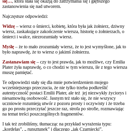
się…
, która stała się okazją do zatrzymania się i głębszego
zastanowienia się nad utworem.
Najczęstsze odpowiedzi:
Widzę
– wiersz o śmierci, kobietę, która była jak żołnierz, dziwny
wiersz, zaskakujące zakończenie wiersza, historię o żołnierzach, o
śmierci i walce, niezrozumiały wiersz.
Myślę
– że to mało zrozumiały wiersz, że to jest wymyślone, jak to
było naprawdę, że to wiersz o jakimś żołnierzu.
Zastanawiam się
– czy to jest prawda, jak to możliwe, czy Emilia
Plater żyła naprawdę, o co chodzi w tym wierszu, ile z tego wiersza
muszę pamiętać.
Te odpowiedzi stały się dla mnie potwierdzeniem mojego
wcześniejszego przeczucia, że nie tylko trzeba podkreślić
autentyczność postaci Emilii Plater, ale też jej niezwykły życiorys i
niesamowitą osobowość. Jasnym też stało się, że nie wszyscy
uczniowie rozumieją utwór z pozoru prosty i oczywisty i że trzeba
go po prostu przeczytać jeszcze raz, strofa po strofie, rozmawiając
na temat treści poszczególnych fragmentów.
I tak też zrobiliśmy, tłumacząc na przykład wyrażenia typu:
„kordelas”, „ runsztunek” i dlaczego „jak Czarniecki”.