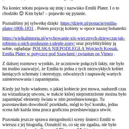
Na koniec tekstu pojawia się imię i nazwisko Emilii Plater. I o to
chodziło 😊 Kim była? – pojawiło się pytanie.
Poznaliśmy jej sylwetkę dzięki
https://dzieje.pl/postacie/emilia-
plater-1806-1831
. Potem pozycję kobiety w epoce naszej bohaterki:
https://wielkahistoria.pl/wychowanie-xix-wiecznych-dziewczat-jak-
robiono-z-nich-posluszne-i-ulegle-zony/
oraz przybliżyliśmy ją
sobie, oglądając
POLSKA NIEPODLEGŁA Wojciech Kossak.
Emilia Plater w potyczce pod Szawlami | zwiastun on Vimeo
.
Z dalszej rozmowy wynikło, że uczniowie połączyli fakty, nie było
im trudno zauważyć, że Emilia to jedna z tych niezwykłych kobiet
łamiących schematy i stereotypy, odważnych i naprawdę wartych
zainteresowania i zapamiętania.
Kiedy już było wiadomo, o jakiej kobiecie jest mowa, nadszedł czas
na wizualizację utworu, w trakcie której niepostrzeżenie można było
zapamiętać elementy świata w nim przedstawionego. Tu
pozostawiłam dowolność przekładu, mógł to być komiks, jedna
scena lub każda inna praca graficzna przedstawiająca utwór.
Pozostała jeszcze sprawa niezgodności sceny śmierci Emilii w
wierszu z jej biografią. Oznaleźć to, co się nie zgadza, nie było