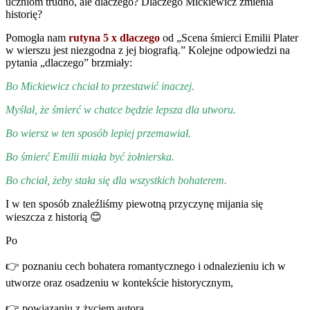
uczniom trudno, ale dlaczego? Dlaczego Mickiewicz zmienia
historię?
Pomogła nam
rutyna 5 x dlaczego
od „Scena śmierci Emilii Plater
w wierszu jest niezgodna z jej biografią.” Kolejne odpowiedzi na
pytania „dlaczego” brzmiały:
Bo Mickiewicz chciał to przestawić inaczej.
Myślał, że śmierć w chatce będzie lepsza dla utworu.
Bo wiersz w ten sposób lepiej przemawiał.
Bo śmierć Emilii miała być żołnierska.
Bo chciał, żeby stała się dla wszystkich bohaterem.
I w ten sposób znaleźliśmy piewotną przyczynę mijania się
wieszcza z historią 😊
Po
👉 poznaniu cech bohatera romantycznego i odnalezieniu ich w
utworze oraz osadzeniu w kontekście historycznym,
👉 powiązaniu z życiem autora,