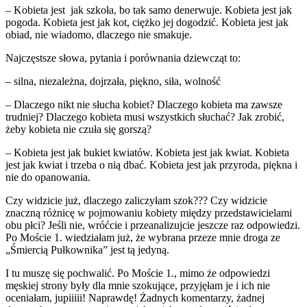
– Kobieta jest jak szkoła, bo tak samo denerwuje. Kobieta jest jak
pogoda. Kobieta jest jak kot, ciężko jej dogodzić. Kobieta jest jak
obiad, nie wiadomo, dlaczego nie smakuje.
Najczęstsze słowa, pytania i porównania dziewcząt to:
– silna, niezależna, dojrzała, piękno, siła, wolność
– Dlaczego nikt nie słucha kobiet? Dlaczego kobieta ma zawsze
trudniej? Dlaczego kobieta musi wszystkich słuchać? Jak zrobić,
żeby kobieta nie czuła się gorszą?
– Kobieta jest jak bukiet kwiatów. Kobieta jest jak kwiat. Kobieta
jest jak kwiat i trzeba o nią dbać. Kobieta jest jak przyroda, piękna i
nie do opanowania.
Czy widzicie już, dlaczego zaliczyłam szok??? Czy widzicie
znaczną różnicę w pojmowaniu kobiety między przedstawicielami
obu płci? Jeśli nie, wróćcie i przeanalizujcie jeszcze raz odpowiedzi.
Po Moście 1. wiedziałam już, że wybrana przeze mnie droga ze
„Śmiercią Pułkownika” jest tą jedyną.
I tu muszę się pochwalić. Po Moście 1., mimo że odpowiedzi
męskiej strony były dla mnie szokujące, przyjęłam je i ich nie
oceniałam, jupiiiii! Naprawdę! Żadnych komentarzy, żadnej