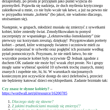
dezaprobaty, po prostu je przyjęłam jako punkt wyjścia do
przemyśleń. Pojawiła się nadzieja, że duch myślenia krytycznego
zakiełkował u mnie, co nie było wcale tak łatwe, a już na pewno nie
w przypadku tematu „kobieta” (bo jakoś, nie wiadomo dlaczego,
utożsamiam się).
Następnie, w grupach, młodzież musiała się zmierzyć z sywetkami
kobiet, które zmieniły świat. Zmodyfikowałam tu pomysł
zaczerpnięty ze wspaniałego „Lekturownika ósmoklasisty” (nie
pierwszy raz korzystam zresztą), dziękuję! Przygotowałam portrety
kobiet – petard, które wstrząsnęły światem i uczniowie mieli za
zadanie rozpoznać te sylwetki oraz pogłębić ich poznanie według
pytań pomocniczych. Przyznam, że nie mieli łatwo, bo nie
wszystkie postacie kobiet były oczywiste 😊 Jednak zgodnie z
duchem OK zadanie nie może być wszak zbyt proste. No i grupy
mogły same wybierać spośród 10 sylwetek trochę znanych, mniej
znanych i zupełnie nie, hi, hi. W warunkach stacjonarnych
koniecznym jest oczywiście dostęp do sieci (telefonów), przecież
nie będziemy katować dzieci encyklopediami. Zadanie brzmiało tak:
Czy znasz te słynne kobiety?
–
https://wordwall.net/pl/resource/16200785
Dlaczego stały się sławne?
Z jakimi trudnościami musiały się zmierzyć?