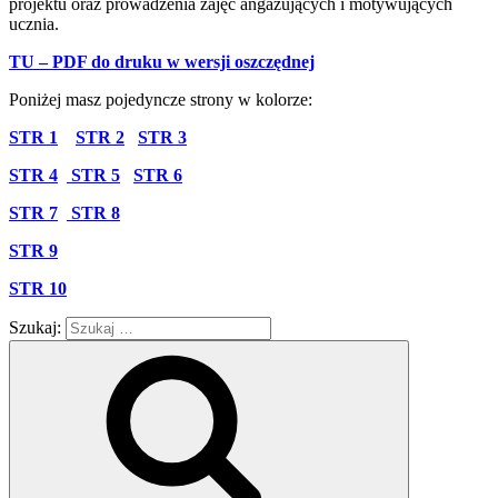
projektu oraz prowadzenia zajęć angażujących i motywujących
ucznia.
TU – PDF do druku w wersji oszczędnej
Poniżej masz pojedyncze strony w kolorze:
STR 1
STR 2
STR 3
STR 4
STR 5
STR 6
STR 7
STR 8
STR 9
STR 10
Szukaj: