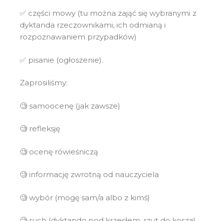
✅ części mowy (tu można zająć się wybranymi z
dyktanda rzeczownikami, ich odmianą i
rozpoznawaniem przypadków)
✅ pisanie (ogłoszenie).
Zaprosiliśmy:
🧐 samoocenę (jak zawsze)
🧐 refleksję
🧐 ocenę rówieśniczą
🧐 informację zwrotną od nauczyciela
🧐 wybór (mogę sam/a albo z kimś)
🧐 ruch (dyktando pod krzesłem, rzut do kosza)