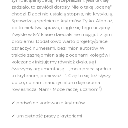
sympatią/antypatią). Przepraszam, jeśli tak się
zadziało, to zawiódł dorosły. Nie o taką „ocenę”
chodzi. Dzieci nie ustalają stopnia, nie krytykują.
Sprawdzają spełnienie kryteriów. Tylko. Albo aż,
bo to niełatwa sprawa, ciągle się tego uczymy.
Zwykle w 6-7 klasie dzieciaki nie mają już z tym
problemu. Dodatkowo warto projekty/prace
oznaczyć numerami, bez imion autorów. W
trakcie zaznajomienia się z ocenami kolegów i
koleżanek inicjujemy również dyskusję i
ćwiczymy argumentację – „moja praca spełnia
to kryterium, ponieważ…”. Często się też słyszy –
po co, co nam, nauczycielom daje ocena
rówieśnicza. Nam? Może raczej uczniom👇
✔ podwójne kodowanie kryteriów
✔ umiejętność pracy z kryteriami