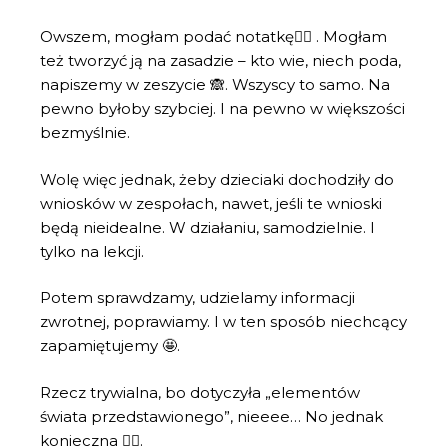
Owszem, mogłam podać notatkę🤷‍♀️ . Mogłam
też tworzyć ją na zasadzie – kto wie, niech poda,
napiszemy w zeszycie 🙈. Wszyscy to samo. Na
pewno byłoby szybciej. I na pewno w większości
bezmyślnie.
Wolę więc jednak, żeby dzieciaki dochodziły do
wniosków w zespołach, nawet, jeśli te wnioski
będą nieidealne. W działaniu, samodzielnie. I
tylko na lekcji.
Potem sprawdzamy, udzielamy informacji
zwrotnej, poprawiamy. I w ten sposób niechcący
zapamiętujemy 🤩.
Rzecz trywialna, bo dotyczyła „elementów
świata przedstawionego”, nieeee… No jednak
konieczna 🤷‍♀️.