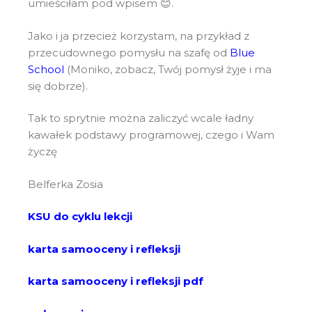
umieściłam pod wpisem 😊.
Jako i ja przecież korzystam, na przykład z
przecudownego pomysłu na szafę od
Blue
Schoo
l
(Moniko, zobacz, Twój pomysł żyje i ma
się dobrze).
Tak to sprytnie można zaliczyć wcale ładny
kawałek podstawy programowej, czego i Wam
życzę
Belferka Zosia
KSU do cyklu lekcji
karta samooceny i refleksji
karta samooceny i refleksji pdf