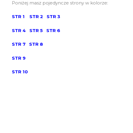
Poniżej masz pojedyncze strony w kolorze:
STR 1
STR 2
STR 3
STR 4
STR 5
STR 6
STR 7
STR 8
STR 9
STR 10