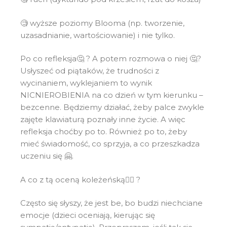
🧐 wyższe poziomy Blooma (np. tworzenie,
uzasadnianie, wartościowanie) i nie tylko.
Po co refleksja🤔 ? A potem rozmowa o niej 🤔?
Usłyszeć od piątaków, że trudności z
wycinaniem, wyklejaniem to wynik
NICNIEROBIENIA na co dzień w tym kierunku –
bezcenne. Będziemy działać, żeby palce zwykle
zajęte klawiaturą poznały inne życie. A więc
refleksja choćby po to. Również po to, żeby
mieć świadomość, co sprzyja, a co przeszkadza
uczeniu się 🤗.
A co z tą oceną koleżeńską🤷‍♀️ ?
Często się słyszy, że jest be, bo budzi niechciane
emocje (dzieci oceniają, kierując się