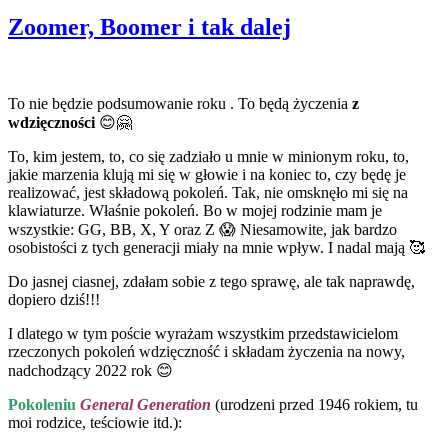
Zoomer, Boomer i tak dalej
To nie będzie podsumowanie roku . To będą życzenia
z
wdzięczności
😊🤗
To, kim jestem, to, co się zadziało u mnie w minionym roku, to,
jakie marzenia klują mi się w głowie i na koniec to, czy będę je
realizować, jest składową pokoleń. Tak, nie omsknęło mi się na
klawiaturze. Właśnie pokoleń. Bo w mojej rodzinie mam je
wszystkie: GG, BB, X, Y oraz Z 😱 Niesamowite, jak bardzo
osobistości z tych generacji miały na mnie wpływ. I nadal mają 🥰
Do jasnej ciasnej, zdałam sobie z tego sprawę, ale tak naprawdę,
dopiero dziś!!!
I dlatego w tym poście wyrażam wszystkim przedstawicielom
rzeczonych pokoleń wdzięczność i składam życzenia na nowy,
nadchodzący 2022 rok 😊
Pokoleniu
General Generation
(urodzeni przed 1946 rokiem, tu
moi rodzice, teściowie itd.):