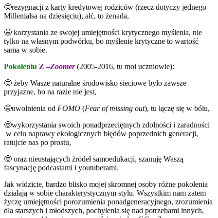
🤩rezygnacji z karty kredytowej rodziców (rzecz dotyczy jednego
Millenialsa na dziesięciu), ałć, to żenada,
🤩 korzystania ze swojej umiejętności krytycznego myślenia, nie
tylko na własnym podwórku, bo myślenie krytyczne to wartość
sama w sobie.
Pokoleniu
Z –
Zoomer
(2005-2016, tu moi uczniowie):
🤩 żeby Wasze naturalne środowisko sieciowe było zawsze
przyjazne, bo na razie nie jest,
🤩uwolnienia od
FOMO
(
Fear of missing out
), tu łączę się w bólu,
🤩wykorzystania swoich ponadprzeciętnych zdolności i zaradności
w celu naprawy ekologicznych błędów poprzednich generacji,
ratujcie nas po prostu,
🤩 oraz nieustających źródeł samoedukacji, szanuję Waszą
fascynację podcastami i youtuberami.
Jak widzicie, bardzo blisko mojej skromnej osoby różne pokolenia
działają w sobie charakterystycznym stylu. Wszystkim nam zatem
życzę umiejętności porozumienia ponadgeneracyjnego, zrozumienia
dla starszych i młodszych, pochylenia się nad potrzebami innych,