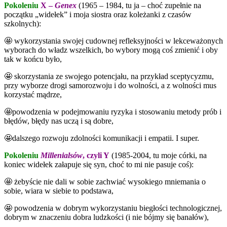
Pokoleniu
X –
Genex
(1965 – 1984, tu ja – choć zupełnie na
początku „widełek” i moja siostra oraz koleżanki z czasów
szkolnych):
🤩 wykorzystania swojej cudownej refleksyjności w lekceważonych
wyborach do władz wszelkich, bo wybory mogą coś zmienić i oby
tak w końcu było,
🤩 skorzystania ze swojego potencjału, na przykład sceptycyzmu,
przy wyborze drogi samorozwoju i do wolności, a z wolności mus
korzystać mądrze,
🤩powodzenia w podejmowaniu ryzyka i stosowaniu metody prób i
błędów, błędy nas uczą i są dobre,
🤩dalszego rozwoju zdolności komunikacji i empatii. I super.
Pokoleniu
Millenialsów
, czyli Y
(1985-2004, tu moje córki, na
koniec widełek załapuje się syn, choć to mi nie pasuje coś):
🤩 żebyście nie dali w sobie zachwiać wysokiego mniemania o
sobie, wiara w siebie to podstawa,
🤩 powodzenia w dobrym wykorzystaniu biegłości technologicznej,
dobrym w znaczeniu dobra ludzkości (i nie bójmy się banałów),