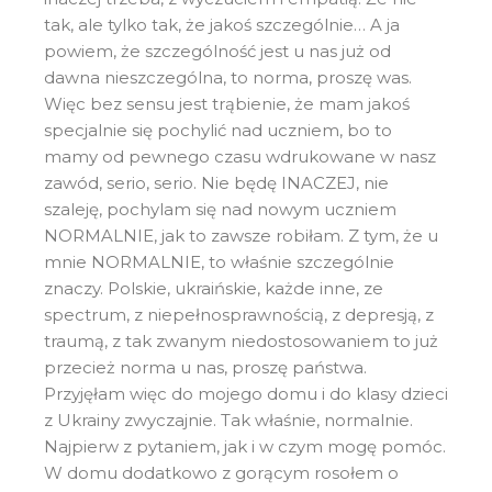
tak, ale tylko tak, że jakoś szczególnie… A ja
powiem, że szczególność jest u nas już od
dawna nieszczególna, to norma, proszę was.
Więc bez sensu jest trąbienie, że mam jakoś
specjalnie się pochylić nad uczniem, bo to
mamy od pewnego czasu wdrukowane w nasz
zawód, serio, serio. Nie będę INACZEJ, nie
szaleję, pochylam się nad nowym uczniem
NORMALNIE, jak to zawsze robiłam. Z tym, że u
mnie NORMALNIE, to właśnie szczególnie
znaczy. Polskie, ukraińskie, każde inne, ze
spectrum, z niepełnosprawnością, z depresją, z
traumą, z tak zwanym niedostosowaniem to już
przecież norma u nas, proszę państwa.
Przyjęłam więc do mojego domu i do klasy dzieci
z Ukrainy zwyczajnie. Tak właśnie, normalnie.
Najpierw z pytaniem, jak i w czym mogę pomóc.
W domu dodatkowo z gorącym rosołem o