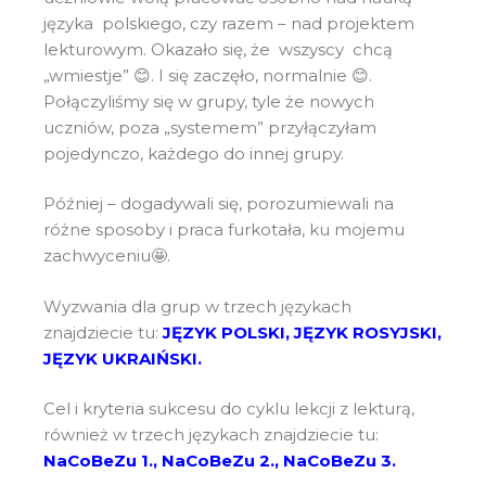
języka polskiego, czy razem – nad projektem
lekturowym. Okazało się, że wszyscy chcą
„wmiestje” 😊. I się zaczęło, normalnie 😊.
Połączyliśmy się w grupy, tyle że nowych
uczniów, poza „systemem” przyłączyłam
pojedynczo, każdego do innej grupy.
Później – dogadywali się, porozumiewali na
różne sposoby i praca furkotała, ku mojemu
zachwyceniu🤩.
Wyzwania dla grup w trzech językach
znajdziecie tu:
JĘZYK
POLSKI
,
JĘZYK ROSYJSKI
,
JĘZYK UKRAIŃSKI
.
Cel i kryteria sukcesu do cyklu lekcji z lekturą,
również w trzech językach znajdziecie tu:
NaCoBeZu 1.,
NaCoBeZu 2.
,
NaCoBeZu 3
.