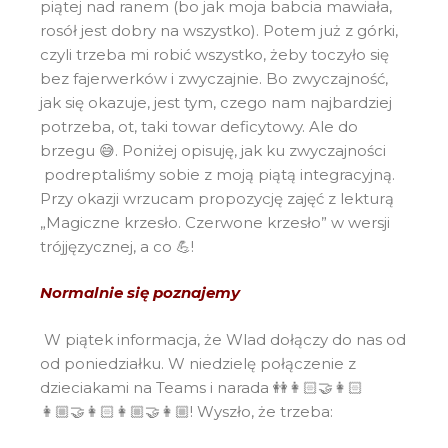
piątej nad ranem (bo jak moja babcia mawiała,
rosół jest dobry na wszystko). Potem już z górki,
czyli trzeba mi robić wszystko, żeby toczyło się
bez fajerwerków i zwyczajnie. Bo zwyczajność,
jak się okazuje, jest tym, czego nam najbardziej
potrzeba, ot, taki towar deficytowy. Ale do
brzegu 😅. Poniżej opisuję, jak ku zwyczajności
podreptaliśmy sobie z moją piątą integracyjną.
Przy okazji wrzucam propozycję zajęć z lekturą
„Magiczne krzesło. Czerwone krzesło” w wersji
trójjęzycznej, a co 💪!
Normalnie się poznajemy
W piątek informacja, że Wlad dołączy do nas od
od poniedziałku. W niedzielę połączenie z
dzieciakami na Teams i narada 👭👩🏻‍🤝‍👩🏻
👩🏼‍🤝‍👩🏻👩🏼‍🤝‍👩🏼! Wyszło, że trzeba: