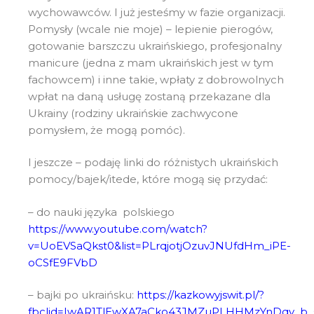
wychowawców. I już jesteśmy w fazie organizacji.
Pomysły (wcale nie moje) – lepienie pierogów,
gotowanie barszczu ukraińskiego, profesjonalny
manicure (jedna z mam ukraińskich jest w tym
fachowcem) i inne takie, wpłaty z dobrowolnych
wpłat na daną usługę zostaną przekazane dla
Ukrainy (rodziny ukraińskie zachwycone
pomysłem, że mogą pomóc).
I jeszcze – podaję linki do różnistych ukraińskich
pomocy/bajek/itede, które mogą się przydać:
– do nauki języka polskiego
https://www.youtube.com/watch?
v=UoEVSaQkst0&list=PLrqjotjOzuvJNUfdHm_iPE-
oCSfE9FVbD
– bajki po ukraińsku:
https://kazkowyjswit.pl/?
fbclid=IwAR1TlEwXA7aCko43JMZuPLHHMzYnDqv_b_