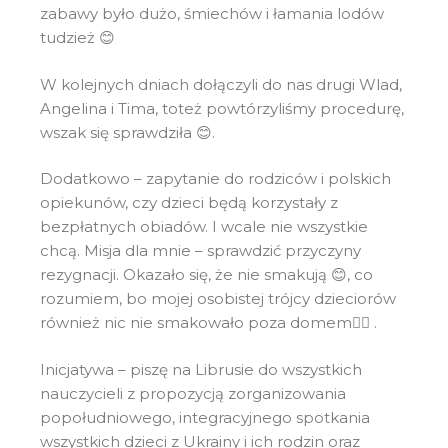
zabawy było dużo, śmiechów i łamania lodów
tudzież 😊
W kolejnych dniach dołączyli do nas drugi Wlad,
Angelina i Tima, toteż powtórzyliśmy procedurę,
wszak się sprawdziła 😊.
Dodatkowo – zapytanie do rodziców i polskich
opiekunów, czy dzieci będą korzystały z
bezpłatnych obiadów. I wcale nie wszystkie
chcą. Misja dla mnie – sprawdzić przyczyny
rezygnacji. Okazało się, że nie smakują 😊, co
rozumiem, bo mojej osobistej trójcy dzieciorów
również nic nie smakowało poza domem🤷‍♀️ .
Inicjatywa – piszę na Librusie do wszystkich
nauczycieli z propozycją zorganizowania
popołudniowego, integracyjnego spotkania
wszystkich dzieci z Ukrainy i ich rodzin oraz