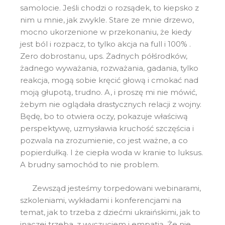
samolocie. Jeśli chodzi o rozsądek, to kiepsko z
nim u mnie, jak zwykle. Stare ze mnie drzewo,
mocno ukorzenione w przekonaniu, że kiedy
jest ból i rozpacz, to tylko akcja na full i 100% .
Zero dobrostanu, ups. Żadnych półśrodków,
żadnego wyważania, rozważania, gadania, tylko
reakcja, mogą sobie kręcić głową i cmokać nad
moją głupotą, trudno. A, i proszę mi nie mówić,
żebym nie oglądała drastycznych relacji z wojny.
Będę, bo to otwiera oczy, pokazuje właściwą
perspektywę, uzmysławia kruchość szczęścia i
pozwala na zrozumienie, co jest ważne, a co
popierdułką. I że ciepła woda w kranie to luksus.
A brudny samochód to nie problem.
Zewsząd jesteśmy torpedowani webinarami,
szkoleniami, wykładami i konferencjami na
temat, jak to trzeba z dziećmi ukraińskimi, jak to
inaczej trzeba, z wyczuciem i empatią. Że nie