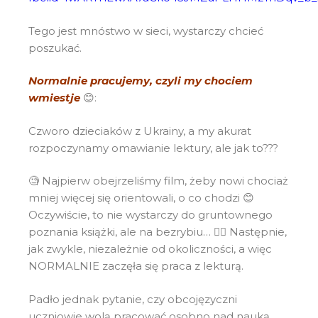
Tego jest mnóstwo w sieci, wystarczy chcieć
poszukać.
Normalnie pracujemy, czyli my chociem
wmiestje
😊:
Czworo dzieciaków z Ukrainy, a my akurat
rozpoczynamy omawianie lektury, ale jak to???
🧐 Najpierw obejrzeliśmy film, żeby nowi chociaż
mniej więcej się orientowali, o co chodzi 😊
Oczywiście, to nie wystarczy do gruntownego
poznania książki, ale na bezrybiu… 🤷‍♂️ Następnie,
jak zwykle, niezależnie od okoliczności, a więc
NORMALNIE zaczęła się praca z lekturą.
Padło jednak pytanie, czy obcojęzyczni
uczniowie wolą pracować osobno nad nauką