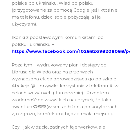
polskie po ukraińsku, Wlad po polsku
(przygotowanie za pomocą Google, jeśli ktoś nie
ma telefonu, dzieci sobie pożyczają, a i ja
użyczyłam).
Ikonki z podstawowymi komunikatami po
polsku i ukraińsku –
https://www.facebook.com/102882698208088/p
Poza tym – wydrukowany plan i dostępy do
Librusa dla Wlada oraz na przerwach
wyznaczona ekipa oprowadzająca go po szkole.
Atrakcja 🤩 – przywilej korzystania z telefonu 📱 w
celach szczytnych (tłumaczenie). Przedtem
wiadomość do wszystkich nauczycieli, że taka
awantura 🙉🙈🙊(w sensie łażenia po korytarzach
z, o zgrozo, komórkami, będzie miała miejsce).
Czyli, jak widzicie, żadnych fajerwerków, ale