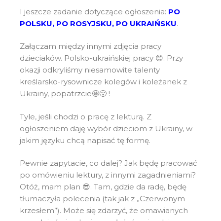
I jeszcze zadanie dotyczące ogłoszenia:
PO
POLSKU
,
PO ROSYJSKU
,
PO UKRAIŃSKU
.
Załączam między innymi zdjęcia pracy
dzieciaków. Polsko-ukraińskiej pracy 😊. Przy
okazji odkryliśmy niesamowite talenty
kreślarsko-rysownicze kolegów i koleżanek z
Ukrainy, popatrzcie🤩😮 !
Tyle, jeśli chodzi o pracę z lekturą. Z
ogłoszeniem daję wybór dzieciom z Ukrainy, w
jakim języku chcą napisać tę formę.
Pewnie zapytacie, co dalej? Jak będę pracować
po omówieniu lektury, z innymi zagadnieniami?
Otóż, mam plan 😎. Tam, gdzie da radę, będę
tłumaczyła polecenia (tak jak z „Czerwonym
krzesłem”). Może się zdarzyć, że omawianych