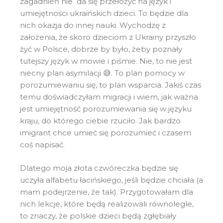
zagadnień nie da się przełożyć na język i
umiejętności ukraińskich dzieci. To będzie dla
nich okazja do innej nauki. Wychodzę z
założenia, że skoro dzieciom z Ukrainy przyszło
żyć w Polsce, dobrze by było, żeby poznały
tutejszy język w mowie i piśmie. Nie, to nie jest
niecny plan asymilacji 😅. To plan pomocy w
porozumiewaniu się, to plan wsparcia. Jakiś czas
temu doświadczyłam migracji i wiem, jak ważna
jest umiejętność porozumiewania się w języku
kraju, do którego ciebie rzuciło. Jak bardzo
imigrant chce umieć się porozumieć i czasem
coś napisać.
Dlatego moja złota czwóreczka będzie się
uczyła alfabetu łacińskiego, jeśli będzie chciała (a
mam podejrzenie, że tak). Przygotowałam dla
nich lekcje, które będą realizowali równolegle,
to znaczy, że polskie dzieci będą zgłębiały