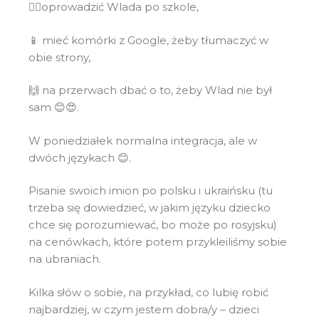
🚶‍♂️oprowadzić Wlada po szkole,
📱 mieć komórki z Google, żeby tłumaczyć w
obie strony,
🙌 na przerwach dbać o to, żeby Wlad nie był
sam 😊😍.
W poniedziałek normalna integracja, ale w
dwóch językach 😊.
Pisanie swoich imion po polsku i ukraińsku (tu
trzeba się dowiedzieć, w jakim języku dziecko
chce się porozumiewać, bo może po rosyjsku)
na cenówkach, które potem przykleiliśmy sobie
na ubraniach.
Kilka słów o sobie, na przykład, co lubię robić
najbardziej, w czym jestem dobra/y – dzieci