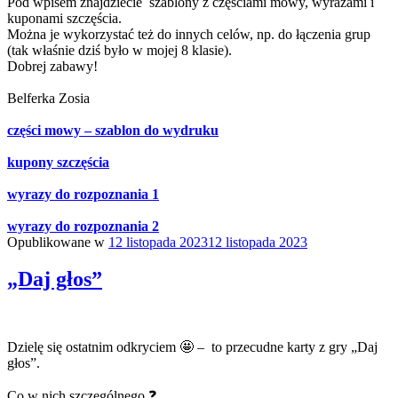
Pod wpisem znajdziecie szablony z częściami mowy, wyrazami i
kuponami szczęścia.
Można je wykorzystać też do innych celów, np. do łączenia grup
(tak właśnie dziś było w mojej 8 klasie).
Dobrej zabawy!
Belferka Zosia
części mowy – szablon do wydruku
kupony szczęścia
wyrazy do rozpoznania 1
wyrazy do rozpoznania 2
Opublikowane w
12 listopada 2023
12 listopada 2023
„Daj głos”
Dzielę się ostatnim odkryciem 🤩 – to przecudne karty z gry „Daj
głos”.
Co w nich szczególnego ❓