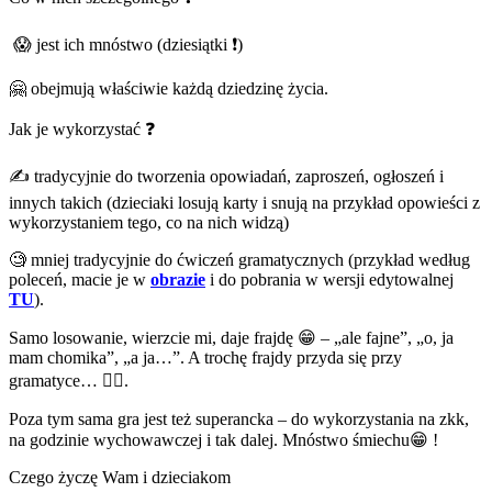
😱 jest ich mnóstwo (dziesiątki ❗)
🤗 obejmują właściwie każdą dziedzinę życia.
Jak je wykorzystać ❓
✍ tradycyjnie do tworzenia opowiadań, zaproszeń, ogłoszeń i
innych takich (dzieciaki losują karty i snują na przykład opowieści z
wykorzystaniem tego, co na nich widzą)
🧐 mniej tradycyjnie do ćwiczeń gramatycznych (przykład według
poleceń, macie je w
obrazie
i do pobrania w wersji edytowalnej
TU
).
Samo losowanie, wierzcie mi, daje frajdę 😁 – „ale fajne”, „o, ja
mam chomika”, „a ja…”. A trochę frajdy przyda się przy
gramatyce… 🤷‍♀️.
Poza tym sama gra jest też superancka – do wykorzystania na zkk,
na godzinie wychowawczej i tak dalej. Mnóstwo śmiechu😁 !
Czego życzę Wam i dzieciakom