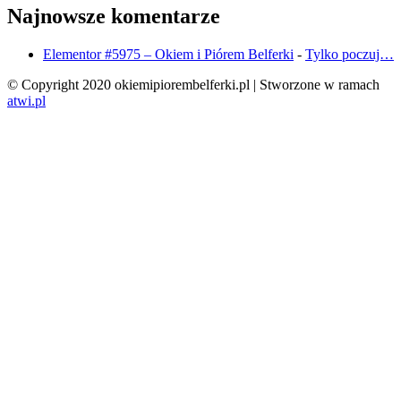
Najnowsze komentarze
Elementor #5975 – Okiem i Piórem Belferki
-
Tylko poczuj…
© Copyright 2020 okiemipiorembelferki.pl | Stworzone w ramach
atwi.pl