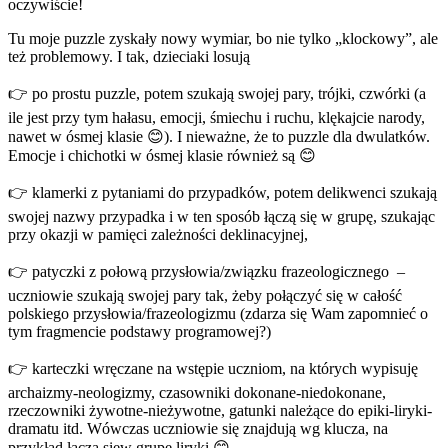
oczywiście!
Tu moje puzzle zyskały nowy wymiar, bo nie tylko „klockowy”, ale
też problemowy. I tak, dzieciaki losują
👉 po prostu puzzle, potem szukają swojej pary, trójki, czwórki (a
ile jest przy tym hałasu, emocji, śmiechu i ruchu, klękajcie narody,
nawet w ósmej klasie 😊). I nieważne, że to puzzle dla dwulatków.
Emocje i chichotki w ósmej klasie również są 😊
👉 klamerki z pytaniami do przypadków, potem delikwenci szukają
swojej nazwy przypadka i w ten sposób łączą się w grupę, szukając
przy okazji w pamięci zależności deklinacyjnej,
👉 patyczki z połową przysłowia/związku frazeologicznego –
uczniowie szukają swojej pary tak, żeby połączyć się w całość
polskiego przysłowia/frazeologizmu (zdarza się Wam zapomnieć o
tym fragmencie podstawy programowej?)
👉 karteczki wręczane na wstępie uczniom, na których wypisuję
archaizmy-neologizmy, czasowniki dokonane-niedokonane,
rzeczowniki żywotne-nieżywotne, gatunki należące do epiki-liryki-
dramatu itd. Wówczas uczniowie się znajdują wg klucza, na
przykład łączą sięw grupę liryki 😊