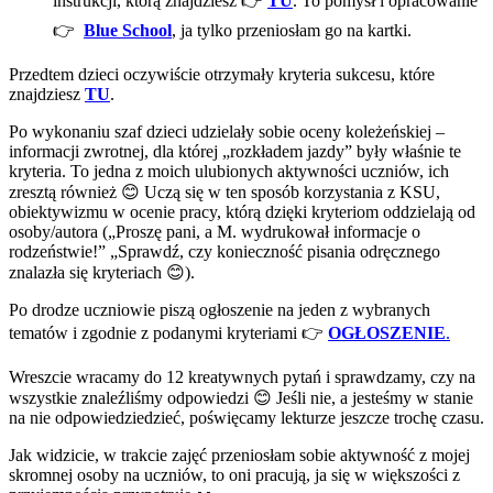
instrukcji, którą znajdziesz 👉
TU
. To pomysł i opracowanie
👉
Blue School
, ja tylko przeniosłam go na kartki.
Przedtem dzieci oczywiście otrzymały kryteria sukcesu, które
znajdziesz
TU
.
Po wykonaniu szaf dzieci udzielały sobie oceny koleżeńskiej –
informacji zwrotnej, dla której „rozkładem jazdy” były właśnie te
kryteria. To jedna z moich ulubionych aktywności uczniów, ich
zresztą również 😊 Uczą się w ten sposób korzystania z KSU,
obiektywizmu w ocenie pracy, którą dzięki kryteriom oddzielają od
osoby/autora („Proszę pani, a M. wydrukował informacje o
rodzeństwie!” „Sprawdź, czy konieczność pisania odręcznego
znalazła się kryteriach 😊).
Po drodze uczniowie piszą ogłoszenie na jeden z wybranych
tematów i zgodnie z podanymi kryteriami 👉
OGŁOSZENIE
.
Wreszcie wracamy do 12 kreatywnych pytań i sprawdzamy, czy na
wszystkie znaleźliśmy odpowiedzi 😊 Jeśli nie, a jesteśmy w stanie
na nie odpowiedziedzieć, poświęcamy lekturze jeszcze trochę czasu.
Jak widzicie, w trakcie zajęć przeniosłam sobie aktywność z mojej
skromnej osoby na uczniów, to oni pracują, ja się w większości z