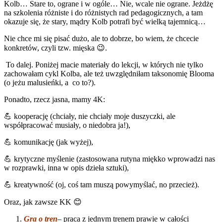
Kolb… Stare to, ograne i w ogóle… Nie, wcale nie ograne. Jeżdżę
na szkolenia różniste i do różnistych rad pedagogicznych, a tam
okazuje się, że stary, mądry Kolb potrafi być wielką tajemnicą…
Nie chce mi się pisać dużo, ale to dobrze, bo wiem, że chcecie
konkretów, czyli tzw. mięska 😉.
To dalej. Poniżej macie materiały do lekcji, w których nie tylko
zachowałam cykl Kolba, ale też uwzględniłam taksonomię Blooma
(o jeżu malusieńki, a co to?).
Ponadto, rzecz jasna, mamy 4K:
💪 kooperację (chciały, nie chciały moje duszyczki, ale
współpracować musiały, o niedobra ja!),
💪 komunikację (jak wyżej),
💪 krytyczne myślenie (zastosowana rutyna miękko wprowadzi nas
w rozprawki, inna w opis dzieła sztuki),
💪 kreatywność (oj, coś tam muszą powymyślać, no przecież).
Oraz, jak zawsze KK 😊
Gra
o tren
– praca z jednym trenem prawie w całości