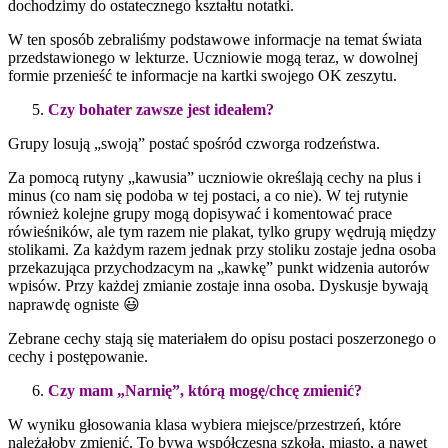
dochodzimy do ostatecznego kształtu notatki.
W ten sposób zebraliśmy podstawowe informacje na temat świata
przedstawionego w lekturze. Uczniowie mogą teraz, w dowolnej
formie przenieść te informacje na kartki swojego OK zeszytu.
Czy bohater zawsze jest ideałem?
Grupy losują „swoją” postać spośród czworga rodzeństwa.
Za pomocą rutyny „kawusia” uczniowie określają cechy na plus i
minus (co nam się podoba w tej postaci, a co nie). W tej rutynie
również kolejne grupy mogą dopisywać i komentować prace
rówieśników, ale tym razem nie plakat, tylko grupy wędrują między
stolikami. Za każdym razem jednak przy stoliku zostaje jedna osoba
przekazująca przychodzacym na „kawkę” punkt widzenia autorów
wpisów. Przy każdej zmianie zostaje inna osoba. Dyskusje bywają
naprawdę ogniste 😃
Zebrane cechy stają się materiałem do opisu postaci poszerzonego o
cechy i postępowanie.
Czy mam „Narnię”, którą mogę/chcę zmienić?
W wyniku głosowania klasa wybiera miejsce/przestrzeń, które
należałoby zmienić. To bywa współczesna szkoła, miasto, a nawet