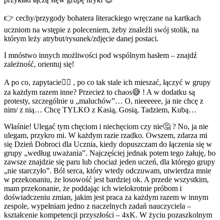
👉 cechy/przygody bohatera literackiego wręczane na kartkach
uczniom na wstępie z poleceniem, żeby znaleźli swój stolik, na
którym leży atrybut/rysunek/zdjęcie danej postaci.
I mnóstwo innych możliwości pod wspólnym hasłem – znajdź
zależność, orientuj się!
A po co, zapytacie💁‍♀️ , po co tak stale ich mieszać, łączyć w grupy
za każdym razem inne? Przecież to chaos😅 ! A w dodatku są
protesty, szczególnie u „maluchów”… O, nieeeeee, ja nie chcę z
nim/ z nią… Chcę TYLKO z Kasią, Gosią, Tadziem, Kubą…
Właśnie! Ulegać tym chęciom i niechęciom czy nie🤔 ? No, ja nie
ulegam, przykro mi. W każdym razie rzadko. Owszem, zdarza mi
się Dzień Dobroci dla Ucznia, kiedy dopuszczam do łączenia się w
grupy „według uważania”. Najczęściej jednak potem tego żałuję, bo
zawsze znajdzie się paru lub chociaż jeden uczeń, dla którego grupy
„nie starczyło”. Ból serca, który wtedy odczuwam, utwierdza mnie
w przekonaniu, że losowość jest bardziej ok. A przede wszystkim,
mam przekonanie, że poddając ich wielokrotnie próbom i
doświadczeniu zmian, jakim jest praca za każdym razem w innym
zespole, wypełniam jedno z naczelnych zadań nauczyciela –
kształcenie kompetencji przyszłości – 4xK. W życiu pozaszkolnym