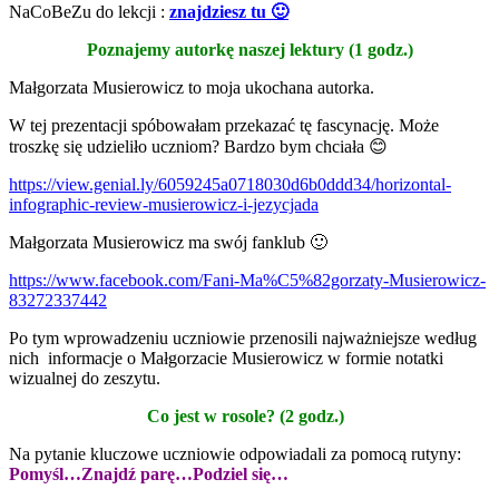
NaCoBeZu do lekcji :
znajdziesz tu 🙂
Poznajemy autorkę naszej lektury
(1 godz.)
Małgorzata Musierowicz to moja ukochana autorka.
W tej prezentacji spóbowałam przekazać tę fascynację. Może
troszkę się udzieliło uczniom? Bardzo bym chciała 😊
https://view.genial.ly/6059245a0718030d6b0ddd34/horizontal-
infographic-review-musierowicz-i-jezycjada
Małgorzata Musierowicz ma swój fanklub 🙂
https://www.facebook.com/Fani-Ma%C5%82gorzaty-Musierowicz-
83272337442
Po tym wprowadzeniu uczniowie przenosili najważniejsze według
nich informacje o Małgorzacie Musierowicz w formie notatki
wizualnej do zeszytu.
Co jest w rosole?
(2 godz.)
Na pytanie kluczowe uczniowie odpowiadali za pomocą rutyny:
Pomyśl…Znajdź parę…Podziel się…