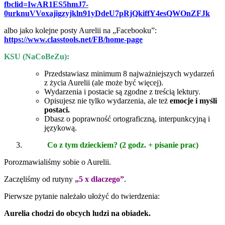
fbclid=IwAR1ES5hmJ7-
0urknuVVoxajigzyjkln91yDdeU7pRjQkiffY4esQWOnZFJk
albo jako kolejne posty Aurelii na „Facebooku”:
https://www.classtools.net/FB/home-page
KSU (NaCoBeZu):
Przedstawiasz minimum 8 najważniejszych wydarzeń
z życia Aurelii (ale może być więcej).
Wydarzenia i postacie są zgodne z treścią lektury.
Opisujesz nie tylko wydarzenia, ale też
emocje i myśli
postaci.
Dbasz o poprawność ortograficzną, interpunkcyjną i
językową.
Co z tym dzieckiem?
(2 godz. + pisanie prac)
Porozmawialiśmy sobie o Aurelii.
Zaczęliśmy od rutyny
„5 x dlaczego”
.
Pierwsze pytanie należało ułożyć do twierdzenia:
Aurelia chodzi do obcych ludzi na obiadek.