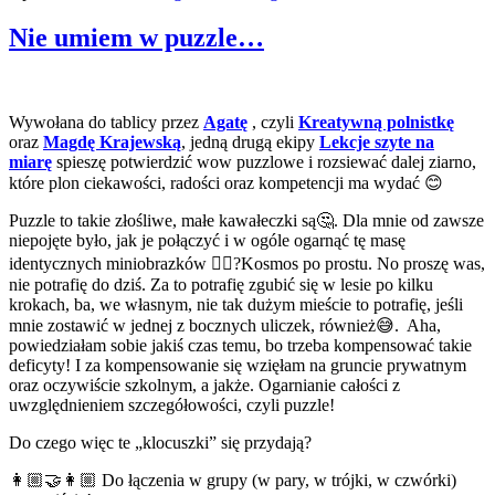
Nie umiem w puzzle…
Wywołana do tablicy przez
Agatę
, czyli
Kreatywną polnistkę
oraz
Magdę Krajewską
, jedną drugą ekipy
Lekcje szyte na
miarę
spieszę potwierdzić wow puzzlowe i rozsiewać dalej ziarno,
które plon ciekawości, radości oraz kompetencji ma wydać 😊
Puzzle to takie złośliwe, małe kawałeczki są🤔. Dla mnie od zawsze
niepojęte było, jak je połączyć i w ogóle ogarnąć tę masę
identycznych miniobrazków 🤷‍♀️?Kosmos po prostu. No proszę was,
nie potrafię do dziś. Za to potrafię zgubić się w lesie po kilku
krokach, ba, we własnym, nie tak dużym mieście to potrafię, jeśli
mnie zostawić w jednej z bocznych uliczek, również😅. Aha,
powiedziałam sobie jakiś czas temu, bo trzeba kompensować takie
deficyty! I za kompensowanie się wzięłam na gruncie prywatnym
oraz oczywiście szkolnym, a jakże. Ogarnianie całości z
uwzględnieniem szczegółowości, czyli puzzle!
Do czego więc te „klocuszki” się przydają?
👩🏼‍🤝‍👩🏼 Do łączenia w grupy (w pary, w trójki, w czwórki)