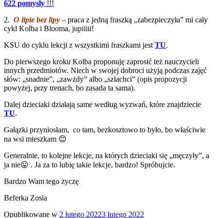
622 pomysły
!!!
2.
O lipie bez lipy
– praca z jedną fraszką „zabezpieczyła” mi cały
cykl Kolba i Blooma, jupiiiii!
KSU do cyklu lekcji z wszystkimi fraszkami jest
TU
.
Do pierwszego kroku Kolba proponuję zaprosić też nauczycieli
innych przedmiotów. Niech w swojej dobroci użyją podczas zajęć
słów: „snadnie”, „zawżdy” albo „szlachci” (opis propozycji
powyżej, przy trenach, bo zasada ta sama).
Dalej dzieciaki działają same według wyzwań, które znajdziecie
TU
.
Gałązki przyniosłam, co tam, bezkosztowo to było, bo właściwie
na wsi mieszkam 😊
Generalnie, to kolejne lekcje, na których dzieciaki się „męczyły”, a
ja nie😛 . Ja za to lubię takie lekcje, bardzo! Spróbujcie.
Bardzo Wam tego życzę
Beferka Zosia
Opublikowane w
2 lutego 2022
3 lutego 2022