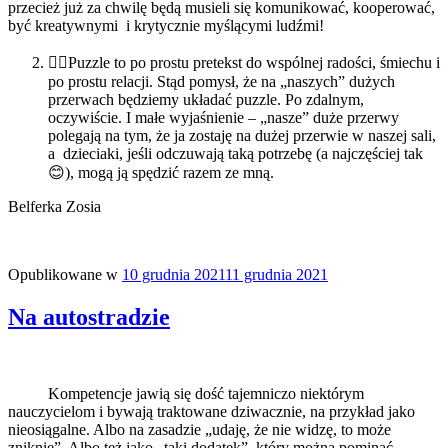
przecież już za chwilę będą musieli się komunikować, kooperować,
być kreatywnymi i krytycznie myślącymi ludźmi!
👯‍♀️Puzzle to po prostu pretekst do wspólnej radości, śmiechu i
po prostu relacji. Stąd pomysł, że na „naszych” dużych
przerwach będziemy układać puzzle. Po zdalnym,
oczywiście. I małe wyjaśnienie – „nasze” duże przerwy
polegają na tym, że ja zostaję na dużej przerwie w naszej sali,
a dzieciaki, jeśli odczuwają taką potrzebę (a najczęściej tak
😊), mogą ją spędzić razem ze mną.
Belferka Zosia
Opublikowane w
10 grudnia 2021
11 grudnia 2021
Na autostradzie
Kompetencje jawią się dość tajemniczo niektórym
nauczycielom i bywają traktowane dziwacznie, na przykład jako
nieosiągalne. Albo na zasadzie „udaję, że nie widzę, to może
zniknie”. Albo też jako „taki dodatek”, który można pominąć.