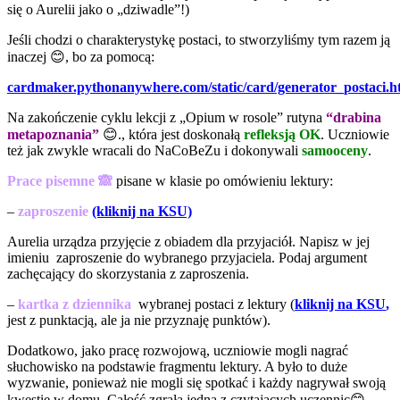
się o Aurelii jako o „dziwadle”!)
Jeśli chodzi o charakterystykę postaci, to stworzyliśmy tym razem ją
inaczej 😊, bo za pomocą:
cardmaker.pythonanywhere.com/static/card/generator_postaci.h
Na zakończenie cyklu lekcji z „Opium w rosole” rutyna
“drabina
metapoznania”
😊., która jest doskonałą
refleksją OK
. Uczniowie
też jak zwykle wracali do NaCoBeZu i dokonywali
samooceny
.
Prace pisemne 🙈
pisane w klasie po omówieniu lektury:
–
zaproszenie
(kliknij na KSU)
Aurelia urządza przyjęcie z obiadem dla przyjaciół. Napisz w jej
imieniu zaproszenie do wybranego przyjaciela. Podaj argument
zachęcający do skorzystania z zaproszenia.
–
kartka z dziennika
wybranej postaci z lektury
(
kliknij na KSU
,
jest z punktacją, ale ja nie przyznaję punktów)
.
Dodatkowo, jako pracę rozwojową, uczniowie mogli nagrać
słuchowisko na podstawie fragmentu lektury. A było to duże
wyzwanie, ponieważ nie mogli się spotkać i każdy nagrywał swoją
kwestię w domu. Całość zgrała jedna z czytających uczennic😊.