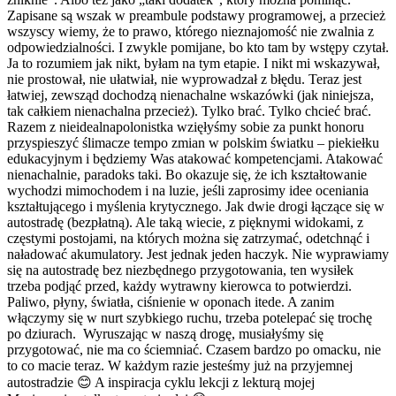
Zapisane są wszak w preambule podstawy programowej, a przecież
wszyscy wiemy, że to prawo, którego nieznajomość nie zwalnia z
odpowiedzialności. I zwykle pomijane, bo kto tam by wstępy czytał.
Ja to rozumiem jak nikt, byłam na tym etapie. I nikt mi wskazywał,
nie prostował, nie ułatwiał, nie wyprowadzał z błędu. Teraz jest
łatwiej, zewsząd dochodzą nienachalne wskazówki (jak niniejsza,
tak całkiem nienachalna przecież). Tylko brać. Tylko chcieć brać.
Razem z nieidealnapolonistka wzięłyśmy sobie za punkt honoru
przyspieszyć ślimacze tempo zmian w polskim światku – piekiełku
edukacyjnym i będziemy Was atakować kompetencjami. Atakować
nienachalnie, paradoks taki. Bo okazuje się, że ich kształtowanie
wychodzi mimochodem i na luzie, jeśli zaprosimy idee oceniania
kształtującego i myślenia krytycznego. Jak dwie drogi łączące się w
autostradę (bezpłatną). Ale taką wiecie, z pięknymi widokami, z
częstymi postojami, na których można się zatrzymać, odetchnąć i
naładować akumulatory. Jest jednak jeden haczyk. Nie wyprawiamy
się na autostradę bez niezbędnego przygotowania, ten wysiłek
trzeba podjąć przed, każdy wytrawny kierowca to potwierdzi.
Paliwo, płyny, światła, ciśnienie w oponach itede. A zanim
włączymy się w nurt szybkiego ruchu, trzeba potelepać się trochę
po dziurach. Wyruszając w naszą drogę, musiałyśmy się
przygotować, nie ma co ściemniać. Czasem bardzo po omacku, nie
to co macie teraz. W każdym razie jesteśmy już na przyjemnej
autostradzie 😊 A inspiracja cyklu lekcji z lekturą mojej