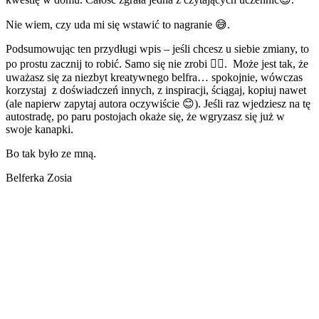
Nie wiem, czy uda mi się wstawić to nagranie 😅.
Podsumowując ten przydługi wpis – jeśli chcesz u siebie zmiany, to
po prostu zacznij to robić. Samo się nie zrobi 🤷‍♀️. Może jest tak, że
uważasz się za niezbyt kreatywnego belfra… spokojnie, wówczas
korzystaj z doświadczeń innych, z inspiracji, ściągaj, kopiuj nawet
(ale napierw zapytaj autora oczywiście 😊). Jeśli raz wjedziesz na tę
autostradę, po paru postojach okaże się, że wgryzasz się już w
swoje kanapki.
Bo tak było ze mną.
Belferka Zosia