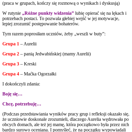
(praca w grupach, kończy się rozmową o wynikach i dyskusją)
W rutynie
„Różne punkty widzenia”
lubię opierać się na lękach i
potrzebach postaci. To pozwala głebiej wejść w jej motywacje,
lepiej zrozumić postępowanie bohaterów.
Tym razem poprosiłam uczniów, żeby „weszli w buty”:
Grupa 1
– Aurelii
Grupa 2
– panią Jedwabińskiej (mamy Aurelii)
Grupa 3
– Kreski
Grupa 4
– Maćka Ogorzałki
I dokończyli zdania:
Boję się…
Chcę, potrzebuję…
(Podczas przedstawiania wyników pracy grup i refleksji okazało się,
że uczniowie doskonale zrozumieli, dlaczego Aurelia wędrowała po
obcych domach, ale też jej mamę, która początkowo była przez nich
bardzo surowo oceniana. I pomyśleć, że na początku wypowiadali