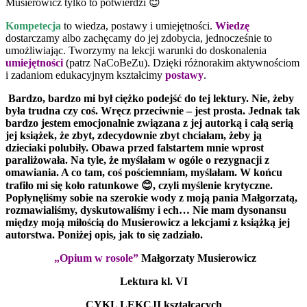
Musierowicz tylko to potwierdzi 😊
Kompetecja
to wiedza, postawy i umiejętności.
Wiedzę
dostarczamy albo zachęcamy do jej zdobycia, jednocześnie to
umożliwiając. Tworzymy na lekcji warunki do doskonalenia
umiejętności
(patrz NaCoBeZu). Dzięki różnorakim aktywnościom
i zadaniom edukacyjnym kształcimy
postawy
.
Bardzo, bardzo mi był ciężko podejść do tej lektury. Nie, żeby
była trudna czy coś. Wręcz przeciwnie – jest prosta. Jednak tak
bardzo jestem emocjonalnie związana z jej autorką i całą serią
jej książek, że zbyt, zdecydownie zbyt chciałam, żeby ją
dzieciaki polubiły. Obawa przed falstartem mnie wprost
paraliżowała. Na tyle, że myślałam w ogóle o rezygnacji z
omawiania. A co tam, coś pościemniam, myślałam. W końcu
trafiło mi się koło ratunkowe
😊
, czyli myślenie krytyczne.
Popłynęliśmy sobie na szerokie wody z moją pania Małgorzatą,
rozmawialiśmy, dyskutowaliśmy i ech… Nie mam dysonansu
między moją miłością do Musierowicz a lekcjami z książką jej
autorstwa. Poniżej opis, jak to się zadziało.
„Opium w rosole”
Małgorzaty Musierowicz
Lektura kl. VI
CYKL LEKCJI kształcących