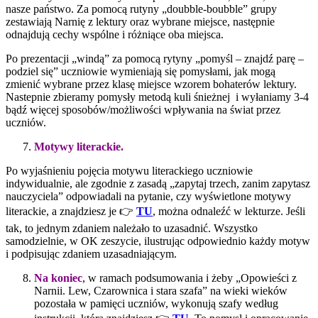
nasze państwo. Za pomocą rutyny „doubble-boubble” grupy
zestawiają Narnię z lektury oraz wybrane miejsce, następnie
odnajdują cechy wspólne i różniące oba miejsca.
Po prezentacji „windą” za pomocą rytyny „pomyśl – znajdź parę –
podziel się” uczniowie wymieniają się pomysłami, jak mogą
zmienić wybrane przez klasę miejsce wzorem bohaterów lektury.
Nastepnie zbieramy pomysły metodą kuli śnieżnej i wyłaniamy 3-4
bądź więcej sposobów/możliwości wpływania na świat przez
uczniów.
Motywy literackie.
Po wyjaśnieniu pojęcia motywu literackiego uczniowie
indywidualnie, ale zgodnie z zasadą „zapytaj trzech, zanim zapytasz
nauczyciela” odpowiadali na pytanie, czy wyświetlone motywy
literackie, a znajdziesz je 👉
TU
, można odnaleźć w lekturze. Jeśli
tak, to jednym zdaniem należało to uzasadnić. Wszystko
samodzielnie, w OK zeszycie, ilustrując odpowiednio każdy motyw
i podpisując zdaniem uzasadniającym.
Na koniec
, w ramach podsumowania i żeby „Opowieści z
Narnii. Lew, Czarownica i stara szafa” na wieki wieków
pozostała w pamięci uczniów, wykonują szafy według