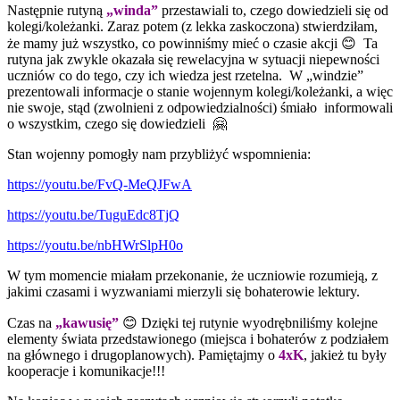
Następnie rutyną
„wind
a”
przestawiali to, czego dowiedzieli się od
kolegi/koleżanki. Zaraz potem (z lekka zaskoczona) stwierdziłam,
że mamy już wszystko, co powinniśmy mieć o czasie akcji 😊 Ta
rutyna jak zwykle okazała się rewelacyjna w sytuacji niepewności
uczniów co do tego, czy ich wiedza jest rzetelna. W „windzie”
prezentowali informacje o stanie wojennym kolegi/koleżanki, a więc
nie swoje, stąd (zwolnieni z odpowiedzialności) śmiało informowali
o wszystkim, czego się dowiedzieli 🤗
Stan wojenny pomogły nam przybliżyć wspomnienia:
https://youtu.be/FvQ-MeQJFwA
https://youtu.be/TuguEdc8TjQ
https://youtu.be/nbHWrSlpH0o
W tym momencie miałam przekonanie, że uczniowie rozumieją, z
jakimi czasami i wyzwaniami mierzyli się bohaterowie lektury.
Czas na
„kawusię”
😊 Dzięki tej rutynie wyodrębniliśmy kolejne
elementy świata przedstawionego (miejsca i bohaterów z podziałem
na głównego i drugoplanowych). Pamiętajmy o
4xK
, jakież tu były
kooperacje i komunikacje!!!