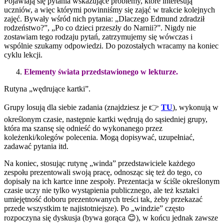
Pojawiają się pytania wskazujące problemy, które interesują
uczniów, a więc którymi powinniśmy się zająć w trakcie kolejnych
zajęć. Bywały wśród nich pytania: „Dlaczego Edmund zdradził
rodzeństwo?”, „Po co dzieci przeszły do Narnii?”. Nigdy nie
zostawiam tego rodzaju pytań, zatrzymujemy się wówczas i
wspólnie szukamy odpowiedzi. Do pozostałych wracamy na koniec
cyklu lekcji.
Elementy świata przedstawionego w lekturze.
Rutyna „wędrujące kartki”.
Grupy losują dla siebie zadania (znajdziesz je 👉
TU
), wykonują w
określonym czasie, następnie kartki wędrują do sąsiedniej grupy,
która ma szansę się odnieść do wykonanego przez
koleżenki/kolegów polecenia. Mogą dopisywać, uzupełniać,
zadawać pytania itd.
Na koniec, stosując rutynę „winda” przedstawiciele każdego
zespołu prezentowali swoją pracę, odnosząc się też do tego, co
dopisały na ich kartce inne zespoły. Prezentacja w ściśle określonym
czasie uczy nie tylko wystąpienia publicznego, ale też kształci
umiejętność doboru prezentowanych treści tak, żeby przekazać
przede wszystkim te najistotniejsze). Po „windzie” często
rozpoczyna się dyskusja (bywa gorąca 😊), w końcu jednak zawsze