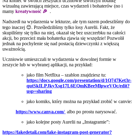
Na koniec w swoich zeszytach uczniowie stworzyli notatkę
wizualną zawierającą miejsce, czas wydarzeń i bohaterów (no i
mamy
kreatywność 🎉
.
Nadszedł na wydarzenia w lekturze, ale tym razem podeszliśmy do
tego inaczej 😊. Prześledziliśmy tylko losy Aurelii. Fakt, że
skupiliśmy się tylko na niej, okazał się bez uszczerbku na całości
akcji, bo przecież mała bohaterka zjawia się wszędzie! Pozwolił
jednak na pochylenie się nad postacią dziewczynki z większą
uważnością.
Uczniowie umieszczali te wydarzenia w dowolnej formie w
zeszycie lub w wybranej aplikacji, na przykład:
jako film Netflixa – szablon znajdziesz tu:
https://docs.google.com/presentation/d/1Q747Ket3r-
qutSkILPJkyXsg17L6EQmKBeeMlpweVOc/edit?
usp=sharing
jako komiks, który można na przykład zrobić w canvie:
https://www.canva.com/
albo po prostu narysować.
jako kolejne posty Aurelii na „Instagramie”:
https://fakedetail.com/fake-instagram-post-generator?