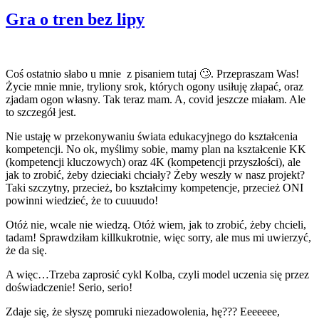
Gra o tren bez lipy
Coś ostatnio słabo u mnie z pisaniem tutaj 🙄. Przepraszam Was!
Życie mnie mnie, tryliony srok, których ogony usiłuję złapać, oraz
zjadam ogon własny. Tak teraz mam. A, covid jeszcze miałam. Ale
to szczegół jest.
Nie ustaję w przekonywaniu świata edukacyjnego do kształcenia
kompetencji. No ok, myślimy sobie, mamy plan na kształcenie KK
(kompetencji kluczowych) oraz 4K (kompetencji przyszłości), ale
jak to zrobić, żeby dzieciaki chciały? Żeby weszły w nasz projekt?
Taki szczytny, przecież, bo kształcimy kompetencje, przecież ONI
powinni wiedzieć, że to cuuuudo!
Otóż nie, wcale nie wiedzą. Otóż wiem, jak to zrobić, żeby chcieli,
tadam! Sprawdziłam killkukrotnie, więc sorry, ale mus mi uwierzyć,
że da się.
A więc…Trzeba zaprosić cykl Kolba, czyli model uczenia się przez
doświadczenie! Serio, serio!
Zdaje się, że słyszę pomruki niezadowolenia, hę??? Eeeeeee,