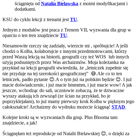
ściągnięta od
Natalia Bielawska
z moimi modyfikacjami i
dodatkami.
KSU do cyklu lekcji z trenami jest
TU
.
Jednym z modułów jest praca z Trenem VII, wyzwania dla grup w
oparciu o ten tren znajdziecie
TU
.
Niesamowite rzeczy się zadziały, wierzcie mi , spróbujcie! A jeśli
chodzi o Kolba, kolaborujcie z innymi przedmiotowcami, którzy
przed Waszą lekcją na historii, geografii czy też WOS lub innych
użyją podsuniętych przez Was archaizmów. Moja koleżanka na
przykład na lekcji geografii stwierdziła, że „letniczek zupełnie się
nie przydaje na tej szerokości geograficznej” 😅.Ale co to ten
letniczek, padło pytanie 😊.A o tym już na polskim będzie 😊. I już
macie doświadczenie, i już macie hmmmm, i już macie wow! A jak
jeszcze, wchodząc do sali, uczniowie zobaczą, że te dziwaczne
wyrazy atakują ich zewsząd (ze ścian na przykład, bo je
poprzyklejałam), to już mamy pierwszy krok Kolba w pięknym jego
całokształcie! Archaizmy do wydruku możecie ściągnąć
STĄD
.
Kolejne kroki są w wyzwaniach dla grup. Plus Blooma tam
znajdziecie, a jak!
Ściągnęłam też reprodukcje od Natalii Bielawskiej 😊, o dzięki za