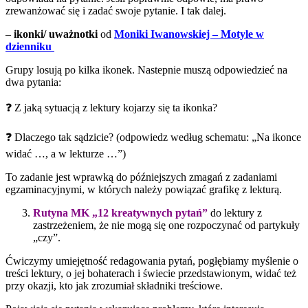
zrewanżować się i zadać swoje pytanie. I tak dalej.
–
ikonki/ uważnotki
od
Moniki Iwanowskiej – Motyle w
dzienniku
Grupy losują po kilka ikonek. Nastepnie muszą odpowiedzieć na
dwa pytania:
❓ Z jaką sytuacją z lektury kojarzy się ta ikonka?
❓ Dlaczego tak sądzicie? (odpowiedz według schematu: „Na ikonce
widać …, a w lekturze …”)
To zadanie jest wprawką do późniejszych zmagań z zadaniami
egzaminacyjnymi, w których należy powiązać grafikę z lekturą.
Rutyna MK „12 kreatywnych pytań”
do lektury z
zastrzeżeniem, że nie mogą się one rozpoczynać od partykuły
„czy”.
Ćwiczymy umiejętność redagowania pytań, pogłębiamy myślenie o
treści lektury, o jej bohaterach i świecie przedstawionym, widać też
przy okazji, kto jak zrozumiał składniki treściowe.