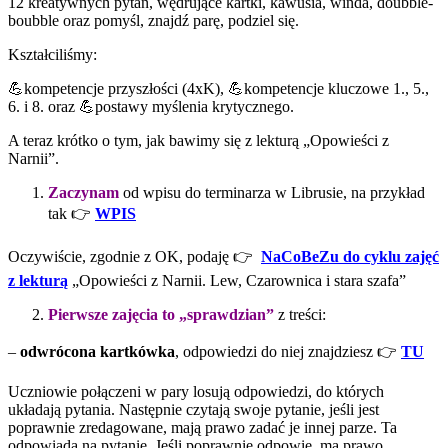
12 kreatywnych pytań, wędrujące kartki, kawusia, winda, doubble-
boubble oraz pomyśl, znajdź parę, podziel się.
Kształciliśmy:
💪kompetencje przyszłości (4xK), 💪kompetencje kluczowe 1., 5.,
6. i 8. oraz 💪postawy myślenia krytycznego.
A teraz krótko o tym, jak bawimy się z lekturą „Opowieści z
Narnii”.
Zaczynam
od wpisu do terminarza w Librusie, na przykład
tak 👉
WPIS
Oczywiście, zgodnie z OK, podaję 👉
NaCoBeZu do cyklu zajęć
z lekturą
„Opowieści z Narnii. Lew, Czarownica i stara szafa”
Pierwsze zajęcia to „sprawdzian”
z treści:
–
odwrócona kartkówka
, odpowiedzi do niej znajdziesz 👉
TU
Uczniowie połączeni w pary losują odpowiedzi, do których
układają pytania. Następnie czytają swoje pytanie, jeśli jest
poprawnie zredagowane, mają prawo zadać je innej parze. Ta
odpowiada na pytanie. Jeśli poprawnie odpowie, ma prawo