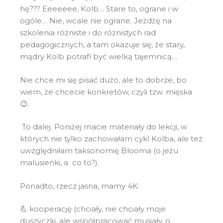
hę??? Eeeeeee, Kolb… Stare to, ograne i w
ogóle… Nie, wcale nie ograne. Jeżdżę na
szkolenia różniste i do różnistych rad
pedagogicznych, a tam okazuje się, że stary,
mądry Kolb potrafi być wielką tajemnicą…
Nie chce mi się pisać dużo, ale to dobrze, bo
wiem, że chcecie konkretów, czyli tzw. mięska
😉.
To dalej. Poniżej macie materiały do lekcji, w
których nie tylko zachowałam cykl Kolba, ale też
uwzględniłam taksonomię Blooma (o jeżu
malusieńki, a co to?).
Ponadto, rzecz jasna, mamy 4K:
💪 kooperację (chciały, nie chciały moje
duszyczki, ale współpracować musiały, o