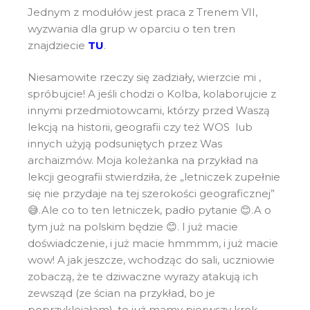
Jednym z modułów jest praca z Trenem VII,
wyzwania dla grup w oparciu o ten tren
znajdziecie
TU
.
Niesamowite rzeczy się zadziały, wierzcie mi ,
spróbujcie! A jeśli chodzi o Kolba, kolaborujcie z
innymi przedmiotowcami, którzy przed Waszą
lekcją na historii, geografii czy też WOS lub
innych użyją podsuniętych przez Was
archaizmów. Moja koleżanka na przykład na
lekcji geografii stwierdziła, że „letniczek zupełnie
się nie przydaje na tej szerokości geograficznej”
😅.Ale co to ten letniczek, padło pytanie 😊.A o
tym już na polskim będzie 😊. I już macie
doświadczenie, i już macie hmmmm, i już macie
wow! A jak jeszcze, wchodząc do sali, uczniowie
zobaczą, że te dziwaczne wyrazy atakują ich
zewsząd (ze ścian na przykład, bo je
poprzyklejałam), to już mamy pierwszy krok