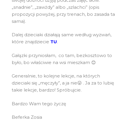
swojej dobroci użyją podczas zajęć słów:
„snadnie”, „zawżdy” albo „szlachci” (opis
propozycji powyżej, przy trenach, bo zasada ta
sama).
Dalej dzieciaki działają same według wyzwań,
które znajdziecie
TU
.
Gałązki przyniosłam, co tam, bezkosztowo to
było, bo właściwie na wsi mieszkam 😊
Generalnie, to kolejne lekcje, na których
dzieciaki się „męczyły”, a ja nie😛 . Ja za to lubię
takie lekcje, bardzo! Spróbujcie.
Bardzo Wam tego życzę
Beferka Zosia