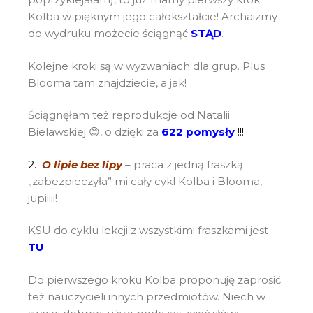
Kolba w pięknym jego całokształcie! Archaizmy
do wydruku możecie ściągnąć
STĄD
.
Kolejne kroki są w wyzwaniach dla grup. Plus
Blooma tam znajdziecie, a jak!
Ściągnęłam też reprodukcje od Natalii
Bielawskiej 😊, o dzięki za
622 pomysły
!!!
2.
O lipie bez lipy
– praca z jedną fraszką
„zabezpieczyła” mi cały cykl Kolba i Blooma,
jupiiiii!
KSU do cyklu lekcji z wszystkimi fraszkami jest
TU
.
Do pierwszego kroku Kolba proponuję zaprosić
też nauczycieli innych przedmiotów. Niech w