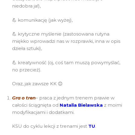
niedobra ja!),
💪 komunikację (jak wyżej),
💪 krytyczne myślenie (zastosowana rutyna
miękko wprowadzi nas w rozprawki, inna w opis
dzieła sztuki),
💪 kreatywność (oj, coś tam muszą powymyślać,
no przecież).
Oraz, jak zawsze KK 😊
Gra
o tren
– praca z jednym trenem prawie w
całości ściągnięta od
Natalia Bielawska
z moimi
modyfikacjami i dodatkami.
KSU do cyklu lekcji z trenami jest
TU
.