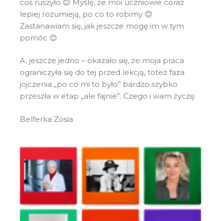
coś ruszyło 😊 Myślę, że moi uczniowie coraz
lepiej rozumieją, po co to robimy 😊
Zastanawiam się, jak jeszcze mogę im w tym
pomóc 😊
A, jeszcze jedno – okazało się, że moja praca
ograniczyła się do tej przed lekcją, toteż faza
jojczenia „po co mi to było” bardzo szybko
przeszła w etap „ale fajnie”. Czego i wam życzę.
Belferka Zosia