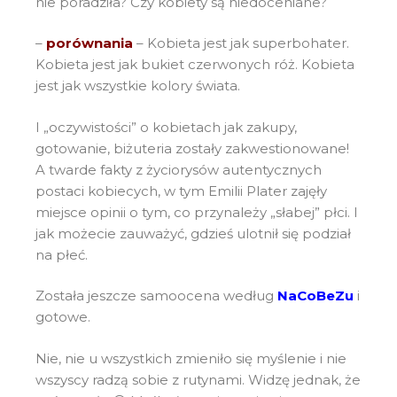
nie poradziła? Czy kobiety są niedoceniane?
–
porównania
– Kobieta jest jak superbohater.
Kobieta jest jak bukiet czerwonych róż. Kobieta
jest jak wszystkie kolory świata.
I „oczywistości” o kobietach jak zakupy,
gotowanie, biżuteria zostały zakwestionowane!
A twarde fakty z życiorysów autentycznych
postaci kobiecych, w tym Emilii Plater zajęły
miejsce opinii o tym, co przynależy „słabej” płci. I
jak możecie zauważyć, gdzieś ulotnił się podział
na płeć.
Została jeszcze samoocena według
NaCoBeZu
i
gotowe.
Nie, nie u wszystkich zmieniło się myślenie i nie
wszyscy radzą sobie z rutynami. Widzę jednak, że