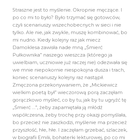
Straszne jest to myślenie. Okropnie męczące. I
po co mi to było? Było trzymać się gotowców,
czyli scenariuszy wszechobecnych w sieci i nie
tylko. Ale nie, jak zwykle, muszę kombinować, bo
mi nudno. Kiedy kolejny raz jak miecz
Damoklesa zawisła nade mną „Śmierć
Pułkownika” naszego wieszcza (którego ja
uwielbiam, uczniowie już raczej nie) odezwała się
we mnie niepokornie niespokojna dusza i trach,
koniec scenariuszy kolejny raz nastąpił.
Zmęczona przekonywaniem, że „Mickiewicz
wielkim poetą był” wieczorową porą zaczęłam
gorączkowo myśleć, co by tu, jak by tu ugryźć tę
„Śmierć …”, żeby zapamiętała ją młódź
współczesna, żeby trochę przy okazji pomyślała,
bo przecież nie zaszkodzi, myślenie ma przecież
przyszłość, hłe, hłe. I zaczęłam grzebać, szlaczek,
w biografii Emilii, bohaterki lekturowej, po co mi