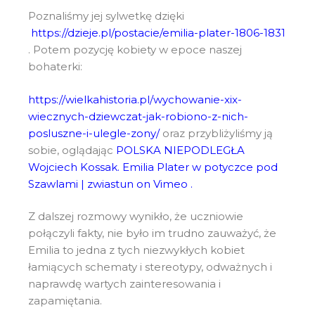
Poznaliśmy jej sylwetkę dzięki
https://dzieje.pl/postacie/emilia-plater-1806-1831
. Potem pozycję kobiety w epoce naszej
bohaterki:
https://wielkahistoria.pl/wychowanie-xix-
wiecznych-dziewczat-jak-robiono-z-nich-
posluszne-i-ulegle-zony/
oraz przybliżyliśmy ją
sobie, oglądając
POLSKA NIEPODLEGŁA
Wojciech Kossak. Emilia Plater w potyczce pod
Szawlami | zwiastun on Vimeo
.
Z dalszej rozmowy wynikło, że uczniowie
połączyli fakty, nie było im trudno zauważyć, że
Emilia to jedna z tych niezwykłych kobiet
łamiących schematy i stereotypy, odważnych i
naprawdę wartych zainteresowania i
zapamiętania.