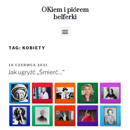
OKiem i piórem
belferki
TAG:
KOBIETY
10 CZERWCA 2021
Jak ugryźć „Śmierć…”