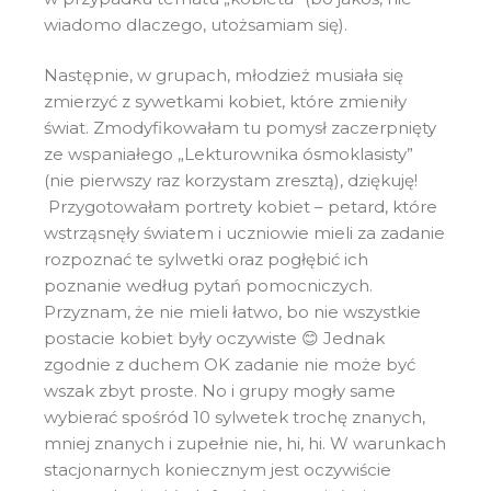
wiadomo dlaczego, utożsamiam się).
Następnie, w grupach, młodzież musiała się
zmierzyć z sywetkami kobiet, które zmieniły
świat. Zmodyfikowałam tu pomysł zaczerpnięty
ze wspaniałego „Lekturownika ósmoklasisty”
(nie pierwszy raz korzystam zresztą), dziękuję!
Przygotowałam portrety kobiet – petard, które
wstrząsnęły światem i uczniowie mieli za zadanie
rozpoznać te sylwetki oraz pogłębić ich
poznanie według pytań pomocniczych.
Przyznam, że nie mieli łatwo, bo nie wszystkie
postacie kobiet były oczywiste 😊 Jednak
zgodnie z duchem OK zadanie nie może być
wszak zbyt proste. No i grupy mogły same
wybierać spośród 10 sylwetek trochę znanych,
mniej znanych i zupełnie nie, hi, hi. W warunkach
stacjonarnych koniecznym jest oczywiście