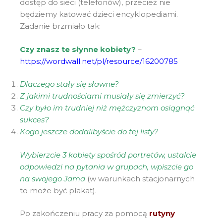
dostęp do sieci (telefonów), przecież nie
będziemy katować dzieci encyklopediami.
Zadanie brzmiało tak:
Czy znasz te słynne kobiety?
–
https://wordwall.net/pl/resource/16200785
Dlaczego stały się sławne?
Z jakimi trudnościami musiały się zmierzyć?
Czy było im trudniej niż mężczyznom osiągnąć
sukces?
Kogo jeszcze dodalibyście do tej listy?
Wybierzcie 3 kobiety spośród portretów, ustalcie
odpowiedzi na pytania w grupach, wpiszcie go
na swojego Jama
(w warunkach stacjonarnych
to może być plakat).
Po zakończeniu pracy za pomocą
rutyny