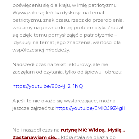
poświęceniu się dla kraju, w imię patriotyzmu.
Wywiązała się krótka dyskusja na temat
patriotyzmu, znak czasu, rzecz do przerobienia,
wrócimy na pewno do tej problematyki. Zrodził
się dzięki temu pomysł zajęć o patriotyzmie –
dyskusji na temat jego znaczenia, wartości dla
współczesnej młodzieży.
Nadszedł czas na tekst lekturowy, ale nie
zaczęłam od czytania, tylko od śpiewu i obrazu:
https://youtu.be/80o4j_2_1NQ
A jeśli to nie okaże się wystarczające, można
jeszcze zajrzeć tu:
https://youtu.be/EMlOJ9Z4gII
.
No i naszedł czas na
rutynę MK: Widzę…Myślę…
Zastanawiam się…
, która stała się okazją do