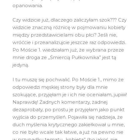
opanowania.
Czy widzicie już, dlaczego zaliczyłam szok??? Czy
widzicie znaczną różnicę w pojmowaniu kobiety
między przedstawicielami obu płci? Jeśli nie,
wróćcie i przeanalizujcie jeszcze raz odpowiedzi.
Po Moście 1. wiedziałam już, że wybrana przeze
mnie droga ze „Śmiercią Pułkownika” jest tą
jedyną.
I tu muszę się pochwalić. Po Moście 1., mimo że
odpowiedzi męskiej strony były dla mnie
szokujące, przyjęłam je i ich nie oceniałam, jupiiiii!
Naprawdę! Żadnych komentarzy, żadnej
dezaprobaty, po prostu je przyjęłam jako punkt
wyjścia do przemyśleń. Pojawiła się nadzieja, że
duch myślenia krytycznego zakiełkował u mnie,
co nie było wcale tak łatwe, a już na pewno nie
w przypadku tematu „kobieta” (bo jakoś, nie