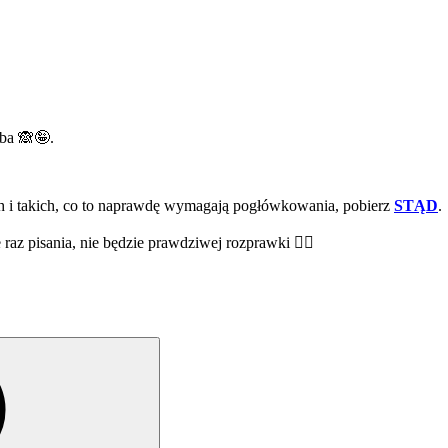
yba 🙈🤪.
ych i takich, co to naprawdę wymagają pogłówkowania, pobierz
STĄD
.
e raz pisania, nie będzie prawdziwej rozprawki 🙅‍♀️