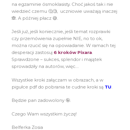
na egzaminie ósmoklasisty. Choć jakoś tak i nie
wiedzieć czemu 🤔🧐, uczniowie uważają inaczej
🙈. A później płacz 😅.
Jeśli już, jeśli koniecznie, jeśli temat rozprawki
czy przemówienia zupełnie NIE, no to ok,
można rzucić się na opowiadanie. W ramach tej
desperacji zastosuj
6 kroków Pixara
.
Sprawdzone – sukces, splendor i majątek
sprowadziły na autorów, więc…
Wszystkie kroki załączam w obrazach, a w
pigułce pdf do pobrania te cudne kroki są
TU
.
Będzie pan zadowolony 🤪.
Czego Wam wszystkim życzę!
Belferka Zosia