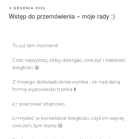
4 GRUDNIA 2025
Wstęp do przemówienia – moje rady :)
To już ten moment!
Czas najwyższy, żeby dziergać, ćwiczyć i nabierać
biegłości 😁
Z mojego doświadczenia wynika , że nad daną
formą wypowiedzi trzeba ⬇️
👉 pracować etapowo
👉myśleć w kontekście biegłości, czyli im więcej
ćwiczeń, tym lepiej 😅