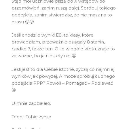
Stąd moi uczniowie piszą po X wstępów do
przemówień, zanim ruszą dalej. Spróbuj takiego
podejścia, zanim stwierdzisz, że nie masz na to
czasu 🙂🙂
Jeśli chodzi o wyniki E8, to klasy, które
prowadziłam, przeważnie osiągały 8 stanin,
rzadko 7, także ten. O ile w ogóle ktoś uznaje to
za ważne, bo ja niestety nie 🤪
Jeśli jest to dla Ciebie istotne, życzę co najmniej
wyników jak powyżej. A może spróbuj cudnego
podejścia PPP? Powoli – Pomagać – Podlewać
🤩
U mnie zadziałało.
Tego i Tobie życzę