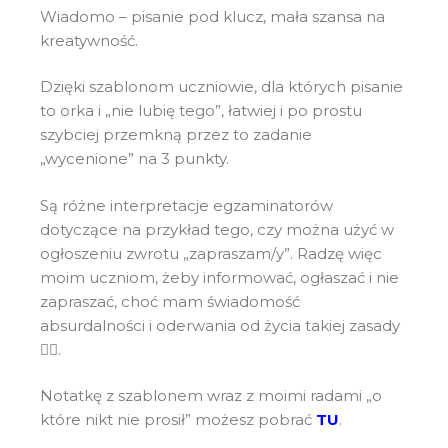
Wiadomo – pisanie pod klucz, mała szansa na
kreatywność.
Dzięki szablonom uczniowie, dla których pisanie
to orka i „nie lubię tego”, łatwiej i po prostu
szybciej przemkną przez to zadanie
„wycenione” na 3 punkty.
Są różne interpretacje egzaminatorów
dotyczące na przykład tego, czy można użyć w
ogłoszeniu zwrotu „zapraszam/y”. Radzę więc
moim uczniom, żeby informować, ogłaszać i nie
zapraszać, choć mam świadomość
absurdalności i oderwania od życia takiej zasady
🙅‍♀️.
Notatkę z szablonem wraz z moimi radami „o
które nikt nie prosił” możesz pobrać
TU
.