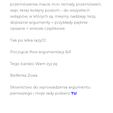
przemówienia macie m.in. tematy przemówień,
więc teraz kolejny poziom – do wszystkich
wstępów, w których są, miejmy nadzieję, tezy,
dopiszcie argumenty + przykłady pięknie
opisane + wnioski cząstkowe.
Tak po kilka razy🙅‍♀️ .
Poczujcie flow argumentacji 🥳‼️
Tego bardzo Wam życzę.
Belferka Zosia
Słownictwo do wprowadzenia argumentu
pierwszego i moje rady pobierz
TU
.