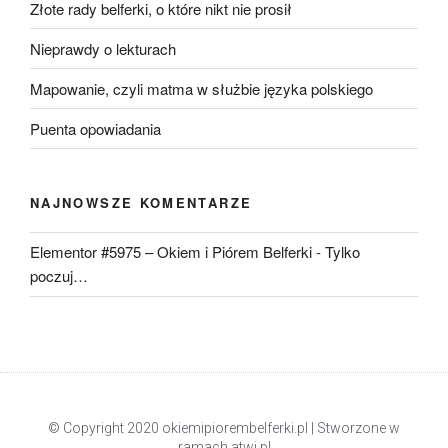
Złote rady belferki, o które nikt nie prosił
Nieprawdy o lekturach
Mapowanie, czyli matma w służbie języka polskiego
Puenta opowiadania
NAJNOWSZE KOMENTARZE
Elementor #5975 – Okiem i Piórem Belferki
-
Tylko
poczuj…
© Copyright 2020 okiemipiorembelferki.pl | Stworzone w
ramach
atwi.pl