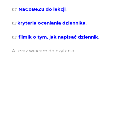
👉
NaCoBeZu do lekcji
,
👉
kryteria oceniania dziennika
,
👉
filmik o tym, jak napisać
dziennik.
A teraz wracam do czytania…