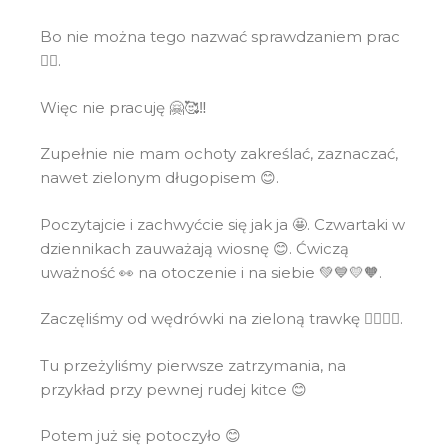
Bo nie można tego nazwać sprawdzaniem prac
🤷‍♀️.
Więc nie pracuję 🤗🥰‼
Zupełnie nie mam ochoty zakreślać, zaznaczać,
nawet zielonym długopisem 😊.
Poczytajcie i zachwyćcie się jak ja 🤩. Czwartaki w
dziennikach zauważają wiosnę 😊. Ćwiczą
uważność 👀 na otoczenie i na siebie 💚💙💛🧡.
Zaczęliśmy od wędrówki na zieloną trawkę 🏃‍♂️🏃‍♀️.
Tu przeżyliśmy pierwsze zatrzymania, na
przykład przy pewnej rudej kitce 😊
Potem już się potoczyło 😊