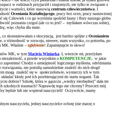
 rozpacz w rodzinach przyjaciół i znajomych, nie tylko te związane z
życie i wartości, które stanowią
centrum człowieczeństwa
. I
sadność
Oceniania Kształtującego
, pracy bez ocen, pracy nastawionej
ić się Człowiek i co go wyróżnia spośród fauny i flory naszego globu
żliwość poznania czegoś (ale co to jest? – myślałam wówczas sobie),
zę, więc chyba dla mnie.
, co skonstatowałam z ekscytacją, jest bardzo spójne z
Ocenianiem
cie, o różnodność w rozwoju, nieeeee, mam wszystko, co potrzeba, po
aru MK. Właśnie –
zgłębienie
! Zapamiętajcie to słowo!
cynatów MK, w tym
Macieja Winiarka
. I, wierzcie mi, przeżyłam
go niezależność, a przede wszystkim o
KOMPETENCJE
, w jakie
o zapomina! Chodzi o umiejętność logicznego myślenia, odróżniania
rozwiązania, nie potrafią samodzielnie znaleźć do nich drogi!
iem mogą znaleźć się w społeczeństwie, wystarczy ich w tym
ie układać kłody pod ich przebierającymi do startu nogami. Tak
ciu dobrze? Szkołę, która w gąszczu „wiedzy niezbędnej” dała im
tych szkolnych traumach? Naprawdę tego nie chcemy? Przecież mój
 który będzie lub nie wspierał nauczycieli! Oczywiście, mamy
nym nauczycielu, jednej nauczycielce ochotę (nie marzę o