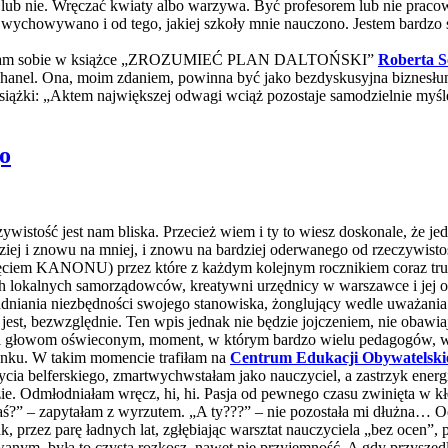
lub nie. Wręczać kwiaty albo warzywa. Być profesorem lub nie pracowa
 wychowywano i od tego, jakiej szkoły mnie nauczono. Jestem bardzo s
oczytałam sobie w książce „ZROZUMIEĆ PLAN DALTOŃSKI”
Roberta S
 Chanel. Ona, moim zdaniem, powinna być jako bezdyskusyjna biznesł
ą książki: „Aktem największej odwagi wciąż pozostaje samodzielnie my
go
ywistość jest nam bliska. Przecież wiem i ty to wiesz doskonale, że je
dziej i znowu na mniej, i znowu na bardziej oderwanego od rzeczywist
pojęciem KANONU) przez które z każdym kolejnym rocznikiem coraz tru
h lokalnych samorządowców, kreatywni urzędnicy w warszawce i jej odn
iania niezbędności swojego stanowiska, żonglujący wedle uważania s
o jest, bezwzględnie. Ten wpis jednak nie będzie jojczeniem, nie obawi
zięki głowom oświeconym, moment, w którym bardzo wielu pedagogów, w
tunku. W takim momencie trafiłam na
Centrum Edukacji Obywatelski
ycia belferskiego, zmartwychwstałam jako nauczyciel, a zastrzyk energ
. Odmłodniałam wręcz, hi, hi. Pasja od pewnego czasu zwinięta w kłę
 byłaś?” – zapytałam z wyrzutem. „A ty???” – nie pozostała mi dłużna
I tak, przez parę ładnych lat, zgłębiając warsztat nauczyciela „bez oce
anym, była to czysta rozkosz, nawet nie przyjemność. A gdy przyszedł 