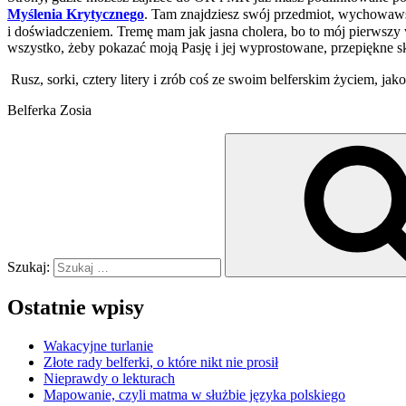
Myślenia Krytycznego
. Tam znajdziesz swój przedmiot, wychowaws
i doświadczeniem. Tremę mam jak jasna cholera, bo to mój pierwszy 
wszystko, żeby pokazać moją Pasję i jej wyprostowane, przepiękne s
Rusz, sorki, cztery litery i zrób coś ze swoim belferskim życiem, jako 
Belferka Zosia
Szukaj:
Ostatnie wpisy
Wakacyjne turlanie
Złote rady belferki, o które nikt nie prosił
Nieprawdy o lekturach
Mapowanie, czyli matma w służbie języka polskiego