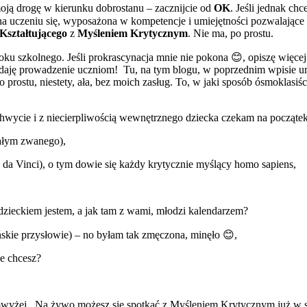
 moją drogę w kierunku dobrostanu – zacznijcie od
OK
. Jeśli jednak chc
jazna uczeniu się, wyposażona w kompetencje i umiejętności pozwalając
Kształtującego
z
Myśleniem Krytycznym
. Nie ma, po prostu.
ku szkolnego. Jeśli prokrascynacja mnie nie pokona 😊, opiszę więce
aję prowadzenie uczniom! Tu, na tym blogu, w poprzednim wpisie umie
 prostu, niestety, ała, bez moich zasług. To, w jaki sposób ósmoklasiś
chwycie i z niecierpliwością wewnętrznego dziecka czekam na początek
załym zwanego),
 da Vinci), o tym dowie się każdy krytycznie myślący homo sapiens,
i dzieckiem jestem, a jak tam z wami, młodzi kalendarzem?
ińskie przysłowie) – no byłam tak zmęczona, minęło 😊,
e chcesz?
wyżej. Na żywo możesz się spotkać z Myśleniem Krytycznym już w sie