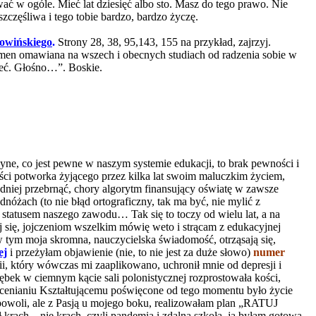
ć w ogóle. Mieć lat dziesięć albo sto. Masz do tego prawo. Nie
zczęśliwa i tego tobie bardzo, bardzo życzę.
owińskiego
.
Strony 28, 38, 95,143, 155 na przykład, zajrzyj.
umen omawiana na wszech i obecnych studiach od radzenia sobie w
śleć. Głośno…”. Boskie.
dyne, co jest pewne w naszym systemie edukacji, to brak pewności i
ości potworka żyjącego przez kilka lat swoim maluczkim życiem,
dniej przebrnąć, chory algorytm finansujący oświatę w zawsze
óżach (to nie błąd ortograficzny, tak ma być, nie mylić z
tatusem naszego zawodu… Tak się to toczy od wielu lat, a na
aj się, jojczeniom wszelkim mówię weto i strącam z edukacyjnej
 tym moja skromna, nauczycielska świadomość, otrząsają się,
ej
i przeżyłam objawienie (nie, to nie jest za duże słowo)
numer
ii, który wówczas mi zaaplikowano, uchronił mnie od depresji i
bek w ciemnym kącie sali polonistycznej rozprostowała kości,
… Ocenianiu Kształtującemu poświęcone od tego momentu było życie
n”, powoli, ale z Pasją u mojego boku, realizowałam plan „RATUJ
krach – nie krach, czyli pandemia i zdalna szkoła, ja byłam gotowa.