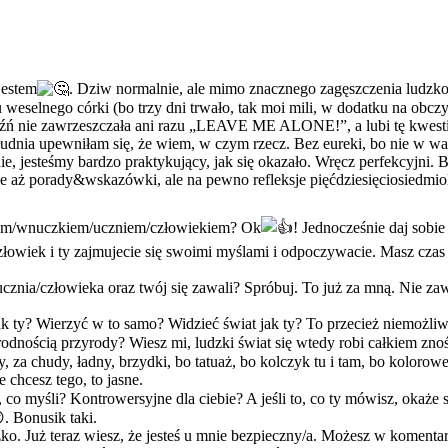
jestem
. Dziw normalnie, ale mimo znacznego zagęszczenia ludzk
 weselnego córki (bo trzy dni trwało, tak moi mili, w dodatku na obcz
 jaźń nie zawrzeszczała ani razu „LEAVE ME ALONE!”, a lubi tę kwestię
ołudnia upewniłam się, że wiem, w czym rzecz. Bez eureki, bo nie 
esteśmy bardzo praktykujący, jak się okazało. Wręcz perfekcyjni. Być 
ie aż porady&wskazówki, ale na pewno refleksje pięćdziesięciosiedmiol
kiem/wnuczkiem/uczniem/człowiekiem? Ok
! Jednocześnie daj sobie
łowiek i ty zajmujecie się swoimi myślami i odpoczywacie. Masz czas
cznia/człowieka oraz twój się zawali? Spróbuj. To już za mną. Nie zaw
 ty? Wierzyć w to samo? Widzieć świat jak ty? To przecież niemożliw
rodnością przyrody? Wiesz mi, ludzki świat się wtedy robi całkiem zn
 za chudy, ładny, brzydki, bo tatuaż, bo kolczyk tu i tam, bo kolorow
chcesz tego, to jasne.
myśli? Kontrowersyjne dla ciebie? A jeśli to, co ty mówisz, okaże si
. Bonusik taki.
iczko. Już teraz wiesz, że jesteś u mnie bezpieczny/a. Możesz w komenta