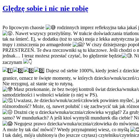
Ględzę sobie i nic nie robię
Po lipcowym chaosie
rodzinnych imprez refleksyjna taka jakaś 
. Nawet wszyscy przeżyliśmy. W trakcie doświadczania triatlonu
tak na śmierć. Ej, w dodatku (toż to szok) moja z lekka autystyczna
trupy i zniszczenia po armagedonie
? W ciszy dzisiejszego pop
PRZESTRZEŃ. Te dwa rzeczowniki są tu kluczowe. Jeśli chodzi o nie, j
jednak… I teraz możesz przestać czytać, bo ględzenie będzie
. N
zaczynam
Dajesz od siebie 1000%, kiedy jesteś z dziec
granice, oznacz te święte momenty, w których dziecko/wnuk/uczeń/cz
Nie rezygnuj, aż stanie się to rutyną.
Masz przekonanie, że bez twojej kontroli świat dziecka/wnuka/u
samodzielności i wolności właśnie (o niej w PS).
Uważasz, że dziecko/wnuk/uczeń/człowiek powinien myśleć, jak
różnorodność? Może, oj, nawet polubić i się zachwycić tak jak różno
Drażni cię u dziecka/wnuka/ucznia/człowieka wygląd? Za gruby,
samo? W mundurkach? A jeśli ktoś wymyśli mundurek dla ciebie? Nie 
Negujesz prawo dziecka/wnuka/ucznia/człowieka do mówienia, co 
A może by tak dać mówić? Wtedy przynajmniej wiesz, co myślą
I tak dalej, mój/a ulubiony/a (bo jeszcze czytasz) czytelniku/czyteln