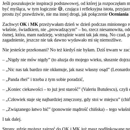
Jeśli poszukujecie inspiracji podstawowej, od której ja rozpoczęłam
być myśląca, w tym logicznie 😅, czująca i refleksyjna istota, przy
prostu żyć prawdziwie, nie ma innej drogi, jak połączenie
Oceniania 
Zachwyt
OK
i
MK
przeżywałam dzień w dzień podczas minionego ro
właśnie, świadkiem, nie „prowadzącym” – bo, rzecz niesamowita, odd
ósmej, która, mam nadzieję, wstrząśnie wami tak jak mną. No czad, po
zagadnienie, jeszcze nie tak dawno wydawało mi się niemożliwe.
Nie jesteście przekonani? No też kiedyś nie byłam. Dziś trwam w za
– „Nigdy nie mów nigdy” (to aluzja do mojego wieku, słusznie dojr
– „Nic nas tak bardzo nie okłamuje, jak nasz własny osąd” (Leonardo
– „Panda rhei” i trzeba z tym sobie poradzić,
– „Koniec ciekawości – to już jest starość” (Valeriu Butulescu), czyl
– „Człowiek staje się najbardziej zmęczony, gdy stoi w miejscu” (ch
– „Związanego łatwo bić” (ponownie mądrość chińska) – tego właśni
I tak dalej.
Strony, gdzie możesz zajrzeć do OK i MK już masz podlinkowane po