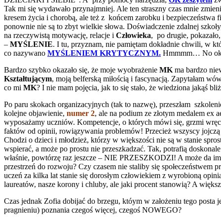
Tak mi się wydawało przynajmniej. Ale ten straszny czas mnie zmienił,
kresem życia i chorobą, ale też z końcem zarobku i bezpieczeństwa fi
ponownie nie są to zbyt wielkie słowa. Doświadczenie zdalnej szko
na rzeczywistą motywację, relacje i
Człowieka
, po drugie, pokazało,
–
MYŚLENIE
. I tu, przyznam, nie pamiętam dokładnie chwili, w k
co nazywano
MYŚLENIEM KRYTYCZNYM.
Hmmmm… No ok, zob
Bardzo szybko okazało się, że moje wyobrażenie
MK
ma bardzo niew
Kształtującym
, moją belferską miłością i fascynacją. Zapytałam wó
co mi
MK
? I nie mam pojęcia, jak to się stało, że wiedziona jakąś 
Po paru skokach organizacyjnych (tak to nazwę), przeszłam szkolen
kolejne objawienie,
numer 2
, ale na podium ze złotym medalem ex ae
wyposażamy uczniów. Kompetencje, o których mówi się, grzmi wręcz
faktów od opinii, rowiązywania problemów! Przecież wszyscy jojczą (
Chodzi o dzieci i młodzież, którzy w większości nie są w stanie s
wspierać, a może po prostu nie przeszkadzać. Tak, potrafią doskonale
właśnie, powtórzę raz jeszcze – NIE PRZESZKODZI! A może da im na
przestrzeń do rozwoju? Czy czasem nie staliby się społeczeństwem 
uczeń za kilka lat stanie się dorosłym człowiekiem z wyrobioną opinią
laureatów, nasze korony i chluby, ale jaki procent stanowią? A wię
Czas jednak Zofia dobijać do brzegu, któym w założeniu tego post
pragnieniu) poznania czegoś więcej, czegoś NOWEGO?