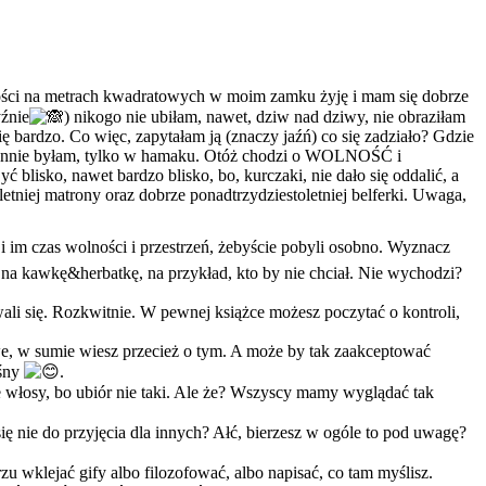
ości na metrach kwadratowych w moim zamku żyję i mam się dobrze
yźnie
) nikogo nie ubiłam, nawet, dziw nad dziwy, nie obraziłam
 bardzo. Co więc, zapytałam ją (znaczy jaźń) co się zadziało? Gdzie
w wannie byłam, tylko w hamaku. Otóż chodzi o WOLNOŚĆ i
blisko, nawet bardzo blisko, bo, kurczaki, nie dało się oddalić, a
etniej matrony oraz dobrze ponadtrzydziestoletniej belferki. Uwaga,
 i im czas wolności i przestrzeń, żebyście pobyli osobno. Wyznacz
 na kawkę&herbatkę, na przykład, kto by nie chciał. Nie wychodzi?
ali się. Rozkwitnie. W pewnej książce możesz poczytać o kontroli,
e, w sumie wiesz przecież o tym. A może by tak zaakceptować
ośny
.
e włosy, bo ubiór nie taki. Ale że? Wszyscy mamy wyglądać tak
ę nie do przyjęcia dla innych? Ałć, bierzesz w ogóle to pod uwagę?
rzu wklejać gify albo filozofować, albo napisać, co tam myślisz.