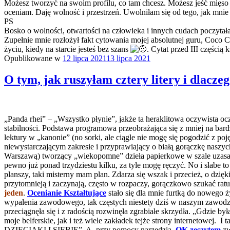
Możesz tworzyć na swoim profilu, co tam chcesz. Możesz jeść mięso 
oceniam. Daję wolność i przestrzeń. Uwolniłam się od tego, jak mnie
PS
Bosko o wolności, otwartości na człowieka i innych cudach p
Zupełnie mnie rozłożył fakt cytowania mojej absolutnej guru, Coco
życiu, kiedy na starcie jesteś bez szans
. Cytat przed III części
Opublikowane w
12 lipca 2021
13 lipca 2021
O tym, jak ruszyłam cztery litery i dlacze
„Panda rhei” – „Wszystko płynie”, jakże ta heraklitowa oczywista ocz
stabilności. Podstawa programowa przeobrażająca się z mniej na bar
lektury w „kanonie” (no sorki, ale ciągle nie mogę się pogodzić z 
niewystarczającym zakresie i przyprawiający o białą gorączkę naszyc
Warszawą) tworzący „wiekopomne” dzieła papierkowe w szale uzasadn
pewno już ponad trzydziestu kilku, za tyle mogę ręczyć. No i słabe t
planszy, taki misterny mam plan. Zdarza się wszak i przecież, o d
przytomnieją i zaczynają, często w rozpaczy, gorączkowo szukać ra
jeden
.
Ocenianie
Kształtujące
stało się dla mnie furtką do nowego ż
wypalenia zawodowego, tak częstych niestety dziś w naszym zawodzie
przeciągnęła się i z radością rozwinęła zgrabiałe skrzydła. „Gdzie
moje belferskie, jak i też wiele zakładek tejże strony internetowej. 
DZIECIAKI I SIEBIE”. A przy pomocy narzędzia,
OK zeszytem
zw