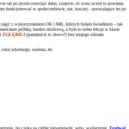
ecie się po prostu rozwijać dalej, czujecie, że wasz uczeń to powinna
e im funkcjonować w społeczeństwie, nie, inaczej – pozwalające im po
j zajęć z wykorzystaniem OK i MK, których byłam świadkiem – tak
ściłam próbkę, bardzo skrótową, a była to sobie lekcja w klasie
ci
ZGŁĘBILI
(pamiętacie to słowo?) bez mojego udziału
 roku szkolnego, szalona, bo
rpniu, bo czeka na ciebie niesamowite, serio, wydarzenie,
Festiwal