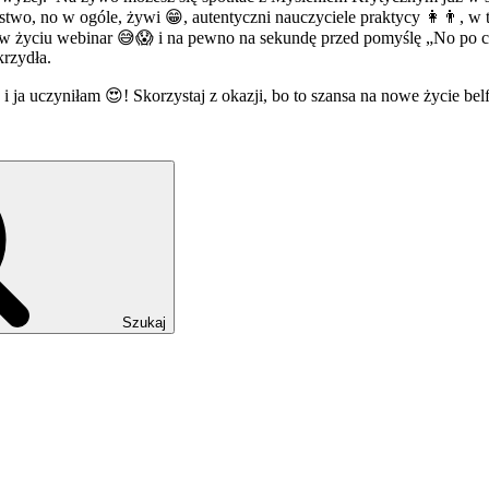
two, no w ogóle, żywi 😁, autentyczni nauczyciele praktycy 👩👨, w 
w życiu webinar 😅😱 i na pewno na sekundę przed pomyślę „No po co 
krzydła.
i ja uczyniłam 😍! Skorzystaj z okazji, bo to szansa na nowe życie belfe
Szukaj