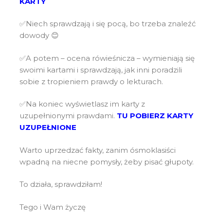
KARTY
✅Niech sprawdzają i się pocą, bo trzeba znaleźć
dowody 😊
✅A potem – ocena rówieśnicza – wymieniają się
swoimi kartami i sprawdzają, jak inni poradzili
sobie z tropieniem prawdy o lekturach.
✅Na koniec wyświetlasz im karty z
uzupełnionymi prawdami.
TU POBIERZ KARTY
UZUPEŁNIONE
Warto uprzedzać fakty, zanim ósmoklasiści
wpadną na niecne pomysły, żeby pisać głupoty.
To działa, sprawdziłam!
Tego i Wam życzę