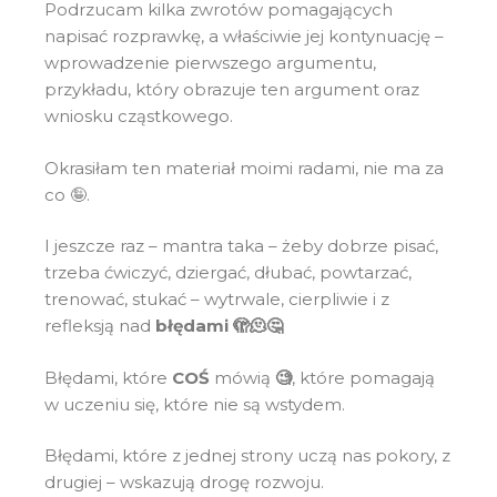
Podrzucam kilka zwrotów pomagających
napisać rozprawkę, a właściwie jej kontynuację –
wprowadzenie pierwszego argumentu,
przykładu, który obrazuje ten argument oraz
wniosku cząstkowego.
Okrasiłam ten materiał moimi radami, nie ma za
co 🤪.
I jeszcze raz – mantra taka – żeby dobrze pisać,
trzeba ćwiczyć, dziergać, dłubać, powtarzać,
trenować, stukać – wytrwale, cierpliwie i z
refleksją nad
błędami 🫣🫠🤔
Błędami, które
COŚ
mówią
🧐
, które pomagają
w uczeniu się, które nie są wstydem.
Błędami, które z jednej strony uczą nas pokory, z
drugiej – wskazują drogę rozwoju.