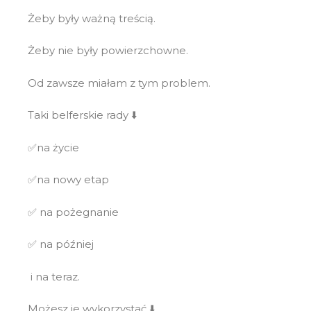
Żeby były ważną treścią.
Żeby nie były powierzchowne.
Od zawsze miałam z tym problem.
Taki belferskie rady ⬇️
✅na życie
️✅na nowy etap
️✅ na pożegnanie
✅️ na później
️ i na teraz.
Możesz je wykorzystać ⬇️