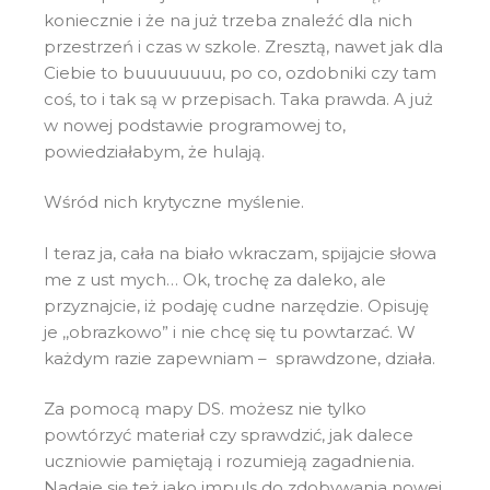
koniecznie i że na już trzeba znaleźć dla nich
przestrzeń i czas w szkole. Zresztą, nawet jak dla
Ciebie to buuuuuuuu, po co, ozdobniki czy tam
coś, to i tak są w przepisach. Taka prawda. A już
w nowej podstawie programowej to,
powiedziałabym, że hulają.
Wśród nich krytyczne myślenie.
I teraz ja, cała na biało wkraczam, spijajcie słowa
me z ust mych… Ok, trochę za daleko, ale
przyznajcie, iż podaję cudne narzędzie. Opisuję
je ,,obrazkowo” i nie chcę się tu powtarzać. W
każdym razie zapewniam – sprawdzone, działa.
Za pomocą mapy DS. możesz nie tylko
powtórzyć materiał czy sprawdzić, jak dalece
uczniowie pamiętają i rozumieją zagadnienia.
Nadaje się też jako impuls do zdobywania nowej