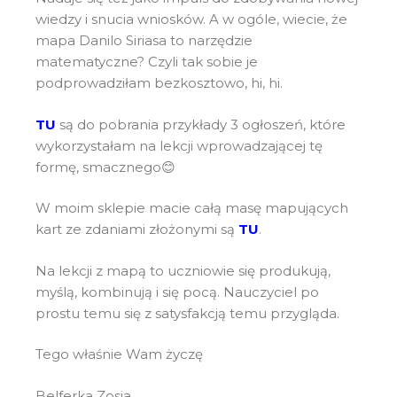
wiedzy i snucia wniosków. A w ogóle, wiecie, że
mapa Danilo Siriasa to narzędzie
matematyczne? Czyli tak sobie je
podprowadziłam bezkosztowo, hi, hi.
TU
są do pobrania przykłady 3 ogłoszeń, które
wykorzystałam na lekcji wprowadzającej tę
formę, smacznego😊
W moim sklepie macie całą masę mapujących
kart ze zdaniami złożonymi są
TU
.
Na lekcji z mapą to uczniowie się produkują,
myślą, kombinują i się pocą. Nauczyciel po
prostu temu się z satysfakcją temu przygląda.
Tego właśnie Wam życzę
Belferka Zosia