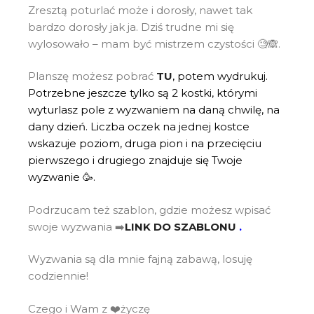
Zresztą poturlać może i dorosły, nawet tak
bardzo dorosły jak ja. Dziś trudne mi się
wylosowało – mam być mistrzem czystości 🧐🙈.
Planszę możesz pobrać
TU
, potem wydrukuj.
Potrzebne jeszcze tylko są 2 kostki, którymi
wyturlasz pole z wyzwaniem na daną chwilę, na
dany dzień. Liczba oczek na jednej kostce
wskazuje poziom, druga pion i na przecięciu
pierwszego i drugiego znajduje się Twoje
wyzwanie 🥳.
Podrzucam też szablon, gdzie możesz wpisać
swoje wyzwania ➡️
LINK DO SZABLONU
.
Wyzwania są dla mnie fajną zabawą, losuję
codziennie!
Czego i Wam z ❤️życzę