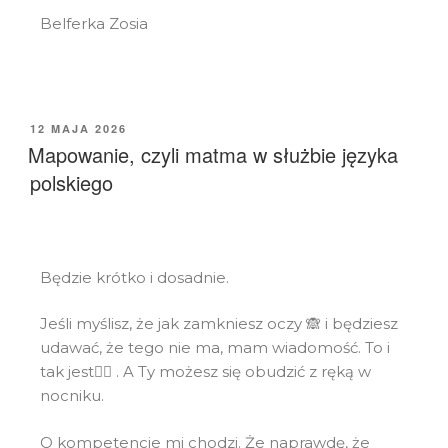
Belferka Zosia
12 MAJA 2026
Mapowanie, czyli matma w służbie języka
polskiego
Będzie krótko i dosadnie.
Jeśli myślisz, że jak zamkniesz oczy 🙈 i będziesz
udawać, że tego nie ma, mam wiadomość. To i
tak jest🙅‍♀️ . A Ty możesz się obudzić z ręką w
nocniku.
O kompetencje mi chodzi. Że naprawdę, że