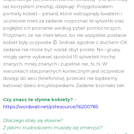
raz korzystam zresztą), dziękuję! Przygotowałam
portrety kobiet – petard, które wstrząsnęły światem i
uczniowie mieli za zadanie rozpoznać te sylwetki oraz
pogłębić ich poznanie według pytań pomocniczych.
Przyznam, że nie mieli łatwo, bo nie wszystkie postacie
kobiet były oczywiste 😊 Jednak zgodnie z duchem OK
zadanie nie może być wszak zbyt proste. No i grupy
mogły same wybierać spośród 10 sylwetek trochę
znanych, mniej znanych i zupełnie nie, hi, hi. W
warunkach stacjonarnych koniecznym jest oczywiście
dostęp do sieci (telefonów), przecież nie będziemy
katować dzieci encyklopediami. Zadanie brzmiało tak:
Czy znasz te słynne kobiety?
–
https://wordwall.net/pl/resource/16200785
Dlaczego stały się sławne?
Z jakimi trudnościami musiały się zmierzyć?