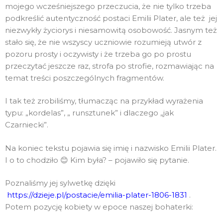
mojego wcześniejszego przeczucia, że nie tylko trzeba
podkreślić autentyczność postaci Emilii Plater, ale też jej
niezwykły życiorys i niesamowitą osobowość. Jasnym też
stało się, że nie wszyscy uczniowie rozumieją utwór z
pozoru prosty i oczywisty i że trzeba go po prostu
przeczytać jeszcze raz, strofa po strofie, rozmawiając na
temat treści poszczególnych fragmentów.
I tak też zrobiliśmy, tłumacząc na przykład wyrażenia
typu: „kordelas”, „ runsztunek” i dlaczego „jak
Czarniecki”.
Na koniec tekstu pojawia się imię i nazwisko Emilii Plater.
I o to chodziło 😊 Kim była? – pojawiło się pytanie.
Poznaliśmy jej sylwetkę dzięki
https://dzieje.pl/postacie/emilia-plater-1806-1831
.
Potem pozycję kobiety w epoce naszej bohaterki: