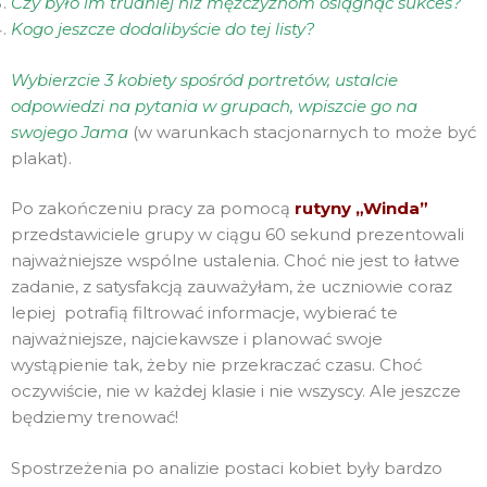
Czy było im trudniej niż mężczyznom osiągnąć sukces?
Kogo jeszcze dodalibyście do tej listy?
Wybierzcie 3 kobiety spośród portretów, ustalcie
odpowiedzi na pytania w grupach, wpiszcie go na
swojego Jama
(w warunkach stacjonarnych to może być
plakat).
Po zakończeniu pracy za pomocą
rutyny „Winda”
przedstawiciele grupy w ciągu 60 sekund prezentowali
najważniejsze wspólne ustalenia. Choć nie jest to łatwe
zadanie, z satysfakcją zauważyłam, że uczniowie coraz
lepiej potrafią filtrować informacje, wybierać te
najważniejsze, najciekawsze i planować swoje
wystąpienie tak, żeby nie przekraczać czasu. Choć
oczywiście, nie w każdej klasie i nie wszyscy. Ale jeszcze
będziemy trenować!
Spostrzeżenia po analizie postaci kobiet były bardzo