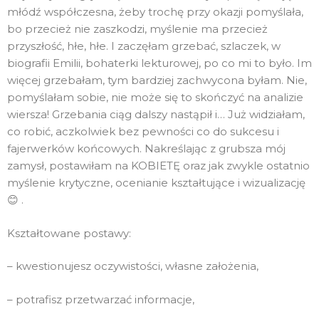
młódź współczesna, żeby trochę przy okazji pomyślała,
bo przecież nie zaszkodzi, myślenie ma przecież
przyszłość, hłe, hłe. I zaczęłam grzebać, szlaczek, w
biografii Emilii, bohaterki lekturowej, po co mi to było. Im
więcej grzebałam, tym bardziej zachwycona byłam. Nie,
pomyślałam sobie, nie może się to skończyć na analizie
wiersza! Grzebania ciąg dalszy nastąpił i… Już widziałam,
co robić, aczkolwiek bez pewności co do sukcesu i
fajerwerków końcowych. Nakreślając z grubsza mój
zamysł, postawiłam na KOBIETĘ oraz jak zwykle ostatnio
myślenie krytyczne, ocenianie kształtujące i wizualizację
😊 .
Kształtowane postawy:
– kwestionujesz oczywistości, własne założenia,
– potrafisz przetwarzać informacje,