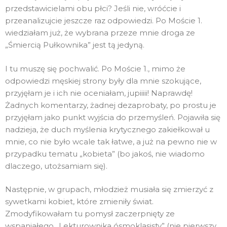
przedstawicielami obu płci? Jeśli nie, wróćcie i
przeanalizujcie jeszcze raz odpowiedzi. Po Moście 1.
wiedziałam już, że wybrana przeze mnie droga ze
„Śmiercią Pułkownika” jest tą jedyną.
I tu muszę się pochwalić. Po Moście 1., mimo że
odpowiedzi męskiej strony były dla mnie szokujące,
przyjęłam je i ich nie oceniałam, jupiiiii! Naprawdę!
Żadnych komentarzy, żadnej dezaprobaty, po prostu je
przyjęłam jako punkt wyjścia do przemyśleń. Pojawiła się
nadzieja, że duch myślenia krytycznego zakiełkował u
mnie, co nie było wcale tak łatwe, a już na pewno nie w
przypadku tematu „kobieta” (bo jakoś, nie wiadomo
dlaczego, utożsamiam się).
Następnie, w grupach, młodzież musiała się zmierzyć z
sywetkami kobiet, które zmieniły świat.
Zmodyfikowałam tu pomysł zaczerpnięty ze
wspaniałego „Lekturownika ósmoklasisty” (nie pierwszy