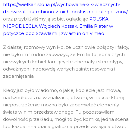
https://wielkahistoria.pl/wychowanie-xix-wiecznych-
dziewczat-jak-robiono-z-nich-posluszne-i-ulegle-zony/
oraz przybliżyliśmy ją sobie, oglądając
POLSKA
NIEPODLEGŁA Wojciech Kossak. Emilia Plater w
potyczce pod Szawlami | zwiastun on Vimeo
.
Z dalszej rozmowy wynikło, że uczniowie połączyli fakty,
nie było im trudno zauważyć, że Emilia to jedna z tych
niezwykłych kobiet łamiących schematy i stereotypy,
odważnych i naprawdę wartych zainteresowania i
zapamiętania.
Kiedy już było wiadomo, o jakiej kobiecie jest mowa,
nadszedł czas na wizualizację utworu, w trakcie której
niepostrzeżenie można było zapamiętać elementy
świata w nim przedstawionego. Tu pozostawiłam
dowolność przekładu, mógł to być komiks, jedna scena
lub każda inna praca graficzna przedstawiająca utwór.