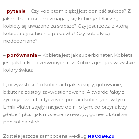
–
pytania
– Czy kobietom ciężej jest odnieść sukces? Z
jakimi trudnościami zmagają się kobiety? Dlaczego
kobiety są uważane za słabsze? Czy jest rzecz, z którą
kobieta by sobie nie poradziła? Czy kobiety są
niedoceniane?
–
porównania
– Kobieta jest jak superbohater. Kobieta
jest jak bukiet czerwonych róż. Kobieta jest jak wszystkie
kolory świata.
I „oczywistości” o kobietach jak zakupy, gotowanie,
biżuteria zostały zakwestionowane! A twarde fakty z
życiorysów autentycznych postaci kobiecych, w tym
Emilii Plater zajęły miejsce opinii o tym, co przynależy
„słabej” płci. I jak możecie zauważyć, gdzieś ulotnił się
podział na płeć.
Została jeszcze samoocena według
NaCoBeZu
i