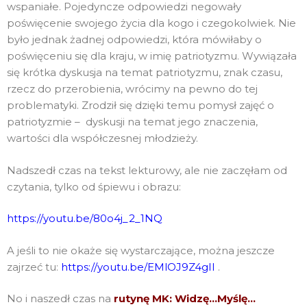
wspaniałe. Pojedyncze odpowiedzi negowały
poświęcenie swojego życia dla kogo i czegokolwiek. Nie
było jednak żadnej odpowiedzi, która mówiłaby o
poświęceniu się dla kraju, w imię patriotyzmu. Wywiązała
się krótka dyskusja na temat patriotyzmu, znak czasu,
rzecz do przerobienia, wrócimy na pewno do tej
problematyki. Zrodził się dzięki temu pomysł zajęć o
patriotyzmie – dyskusji na temat jego znaczenia,
wartości dla współczesnej młodzieży.
Nadszedł czas na tekst lekturowy, ale nie zaczęłam od
czytania, tylko od śpiewu i obrazu:
https://youtu.be/80o4j_2_1NQ
A jeśli to nie okaże się wystarczające, można jeszcze
zajrzeć tu:
https://youtu.be/EMlOJ9Z4gII
.
No i naszedł czas na
rutynę MK: Widzę…Myślę…