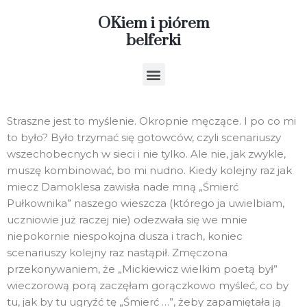
OKiem i piórem
belferki
Straszne jest to myślenie. Okropnie męczące. I po co mi
to było? Było trzymać się gotowców, czyli scenariuszy
wszechobecnych w sieci i nie tylko. Ale nie, jak zwykle,
muszę kombinować, bo mi nudno. Kiedy kolejny raz jak
miecz Damoklesa zawisła nade mną „Śmierć
Pułkownika” naszego wieszcza (którego ja uwielbiam,
uczniowie już raczej nie) odezwała się we mnie
niepokornie niespokojna dusza i trach, koniec
scenariuszy kolejny raz nastąpił. Zmęczona
przekonywaniem, że „Mickiewicz wielkim poetą był”
wieczorową porą zaczęłam gorączkowo myśleć, co by
tu, jak by tu ugryźć tę „Śmierć …”, żeby zapamiętała ją